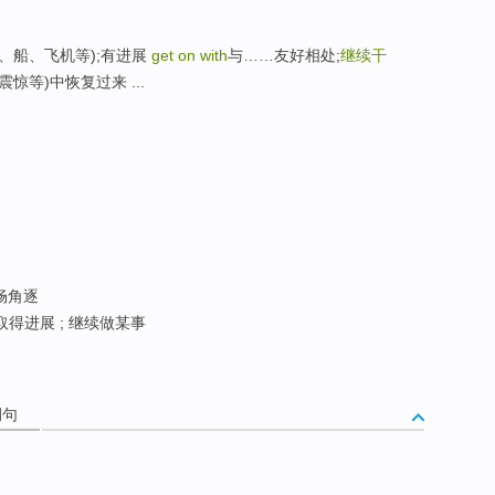
上(车、船、飞机等);有进展
get on with
与……友好相处;
继续干
、震惊等)中恢复过来 ...
顺畅角逐
 取得进展 ; 继续做某事
例句