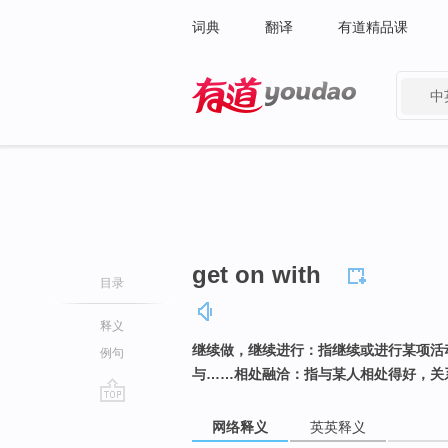
词典
翻译
有道精品课
中
有道 - 网易旗下搜索
get on with
目录
释义
继续做，继续进行：指继续或进行某项活
例句
与……相处融洽：指与某人相处得好，关
go
网络释义
英英释义
top