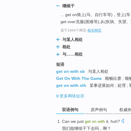
继续干
... get on骑上(马、自行车等)，登
get over克服(困难等);从(疾病、失望
基于1944个网页
-
相关网页
与某人相处
相处
与……相处
短语
get on with sb
与某人相处
Get On With The Game
顺畅比赛 ; 
get on with sth
某事进展如何 ; 处理 ;
更多
网络短语
双语例句
原声例句
权威
Can
we
just
get
on
with
it,
huh
?
我们
能
继续干下去吗，
啊
？