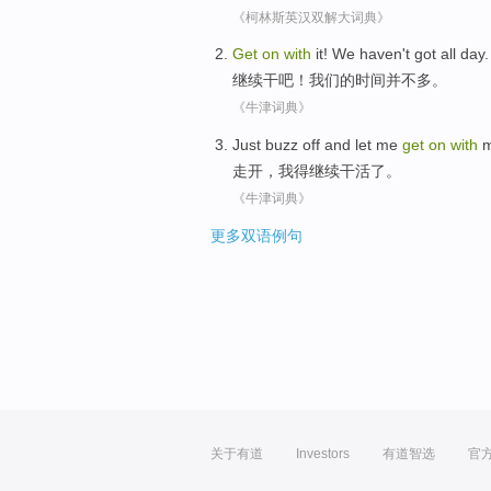
《柯林斯英汉双解大词典》
Get
on
with
it
!
We
haven't
got all day.
继续
干
吧
！
我们
的时间
并不
多。
《牛津词典》
Just
buzz
off and let
me
get
on
with
m
走开
，
我
得
继续干活了。
《牛津词典》
更多双语例句
关于有道
Investors
有道智选
官