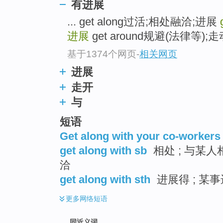
有进展
top
... get along过活;相处融洽;进展
进展
get around规避(法律等);走动 
基于1374个网页
-
相关网页
进展
走开
与
短语
Get along with your co-workers
get along with sb
相处 ; 与某人
洽
get along with sth
进展得 ; 某事
更多
网络短语
同近义词