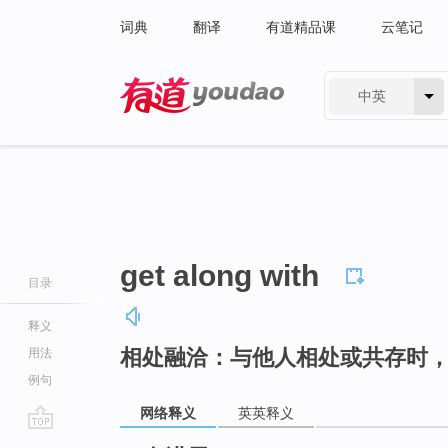
词典
翻译
有道精品课
云笔记
中英
有道 - 网易旗下搜索
get along with
目录
释义
相处融洽：与他人相处或共存时
用法
例句
网络释义
英英释义
go