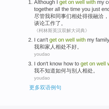
Although
I
get
on
well
with
my c
together
all the time you
just
en
尽管
我
和
同事
们相处
得很融洽
，
谈论工作了。
《柯林斯英汉双解大词典》
I
can't
get
on
well
with
my family
我
和家人相处不好。
youdao
I
don't know how to
get
on
well
我
不知道如何与别人相处。
youdao
更多双语例句