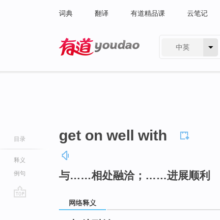
词典
翻译
有道精品课
云笔记
中英
有道 - 网易旗下搜索
get on well with
目录
释义
与……相处融洽；……进展顺利
例句
网络释义
go
top