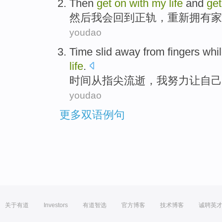
Then
get
on
with
my
life
and
ge
然后
我会
回到
正轨，重新
拥有
家
youdao
Time
slid away
from
fingers
whi
life
.
时间
从
指尖流逝
，
我
努力
让
自己
youdao
更多双语例句
关于有道
Investors
有道智选
官方博客
技术博客
诚聘英