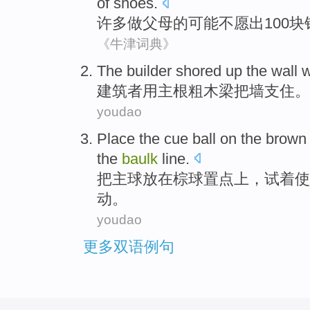
of
shoes
.
许多
做
父母
的
可能
不愿出100
块
《牛津词典》
The builder
shored
up the
wall
w
建筑者
用
主根
粗
木
梁把
墙
支住。
youdao
Place
the cue
ball
on the
brown
the
baulk
line.
把
主
球
放在
棕
球置
点
上，
试着
使
动。
youdao
更多双语例句