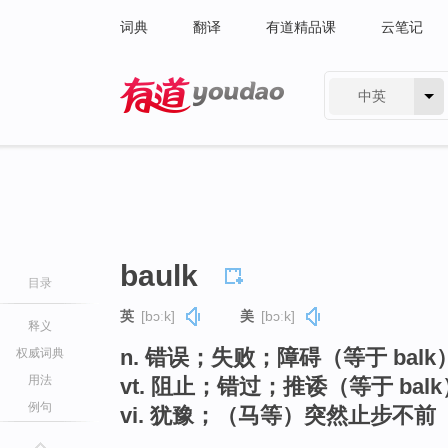
词典
翻译
有道精品课
云笔记
中英
有道 - 网易旗下搜索
baulk
目录
英
[bɔːk]
美
[bɔːk]
释义
n. 错误；失败；障碍（等于 balk
权威词典
用法
vt. 阻止；错过；推诿（等于 balk
例句
vi. 犹豫；（马等）突然止步不前（