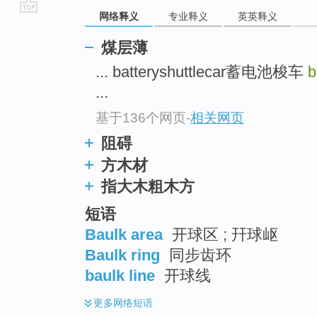
网络释义
专业释义
英英释义
go
top
煤层薄
... batteryshuttlecar蓄电池梭车
b
...
基于136个网页
-
相关网页
阻碍
方木材
指大木粗木方
短语
Baulk area
开球区 ; 幵球岖
Baulk ring
同步齿环
baulk line
开球线
更多
网络短语