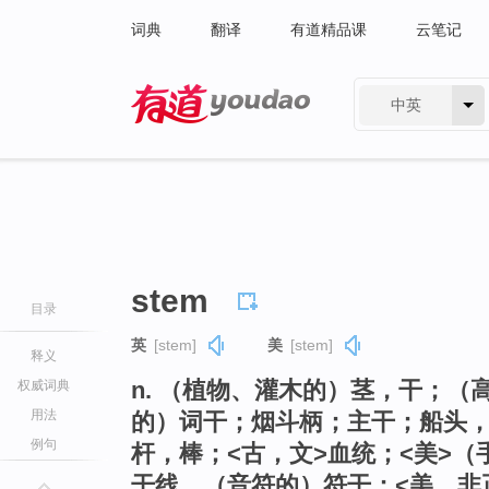
词典
翻译
有道精品课
云笔记
中英
有道 - 网易旗下搜索
stem
目录
英
[stem]
美
[stem]
释义
n. （植物、灌木的）茎，干；
权威词典
用法
的）词干；烟斗柄；主干；船头
例句
杆，棒；<古，文>血统；<美>
干线，（音符的）符干；<美，非