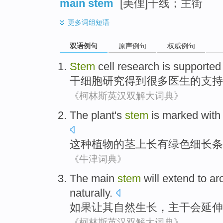
main stem
[美俚]干线；主街
更多
词组短语
双语例句
原声例句
权威例句
Stem
cell
research
is
supported
干细胞
研究
得到
很多
医生的
支持
《柯林斯英汉双解大词典》
The
plant
's
stem
is marked
with
这种
植物
的
茎
上长
有
绿色
细长
条
《牛津词典》
The
main
stem
will
extend
to
ar
naturally
.
如果
让
其自然
生长
，
主干
会
延伸
《柯林斯英汉双解大词典》