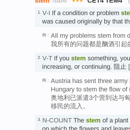
stem
CET4 TEM4
/stɛm/
V-I
If a condition or problem
st
1.
was caused originally by that
All my problems stem from d
例：
我所有的问题都是酗酒引起
V-T
If you
stem
something, you 
2.
increasing, or continuing. 阻止
Austria has sent three army b
例：
Hungary to stem the flow of 
奥地利已派遣3个营到达与
移民的流入。
N-COUNT
The
stem
of a plant 
3.
on which the flowers and leav