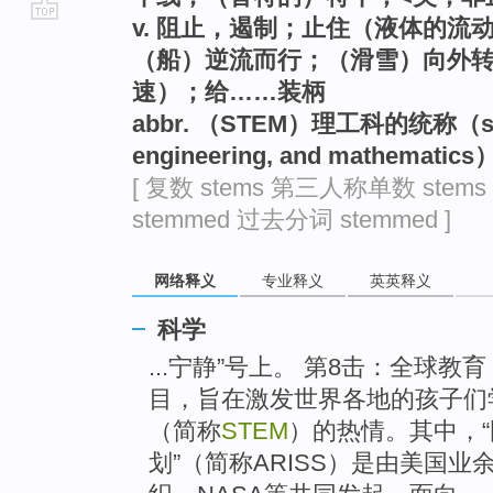
v. 阻止，遏制；止住（液体的流
go
（船）逆流而行；（滑雪）向外
top
速）；给……装柄
abbr. （STEM）理工科的统称（scien
engineering, and mathematics
[ 复数 stems 第三人称单数 stem
stemmed 过去分词 stemmed ]
网络释义
专业释义
英英释义
科学
...宁静”号上。 第8击：全球
目，旨在激发世界各地的孩子们
（简称
STEM
）的热情。其中，
划”（简称ARISS）是由美国