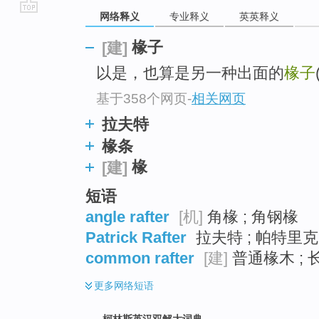
网络释义
专业释义
英英释义
go
top
椽子
[建]
以是，也算是另一种出面的
椽子
基于358个网页
-
相关网页
拉夫特
椽条
椽
[建]
短语
angle rafter
[机]
角椽 ; 角钢椽
Patrick Rafter
拉夫特 ; 帕特里
common rafter
[建]
普通椽木 ; 长
更多
网络短语
柯林斯英汉双解大词典