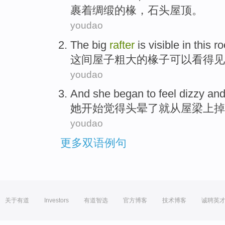
裹着
绸缎
的
椽
，
石头
屋顶
。
youdao
The
big
rafter
is visible
in this
r
这间
屋子
粗大
的椽子可以
看得见
youdao
And
she
began to
feel
dizzy
an
她
开始
觉得
头晕
了就
从
屋梁上掉
youdao
更多双语例句
关于有道
Investors
有道智选
官方博客
技术博客
诚聘英