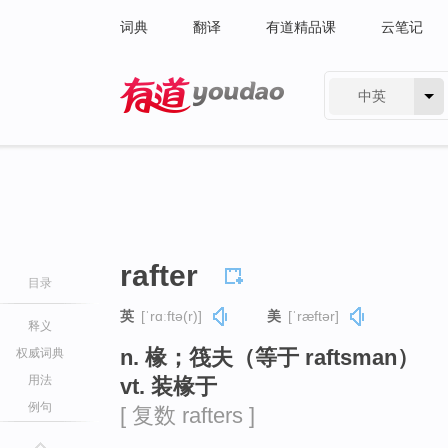
词典
翻译
有道精品课
云笔记
中英
有道 - 网易旗下搜索
rafter
目录
英
[ˈrɑːftə(r)]
美
[ˈræftər]
释义
n. 椽；筏夫（等于 raftsman）
权威词典
用法
vt. 装椽于
例句
[ 复数 rafters ]