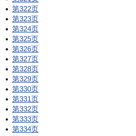
第322页
第323页
第324页
第325页
第326页
第327页
第328页
第329页
第330页
第331页
第332页
第333页
第334页