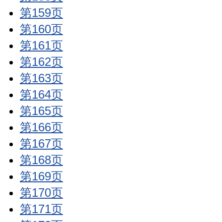
第159页
第160页
第161页
第162页
第163页
第164页
第165页
第166页
第167页
第168页
第169页
第170页
第171页