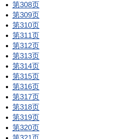
第308页
第309页
第310页
第311页
第312页
第313页
第314页
第315页
第316页
第317页
第318页
第319页
第320页
第321页