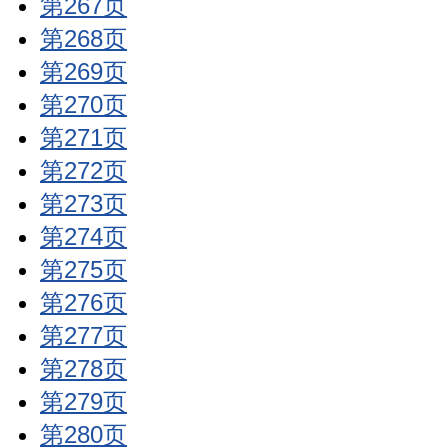
第267页
第268页
第269页
第270页
第271页
第272页
第273页
第274页
第275页
第276页
第277页
第278页
第279页
第280页