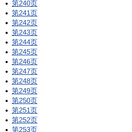
第240页
第241页
第242页
第243页
第244页
第245页
第246页
第247页
第248页
第249页
第250页
第251页
第252页
第253页