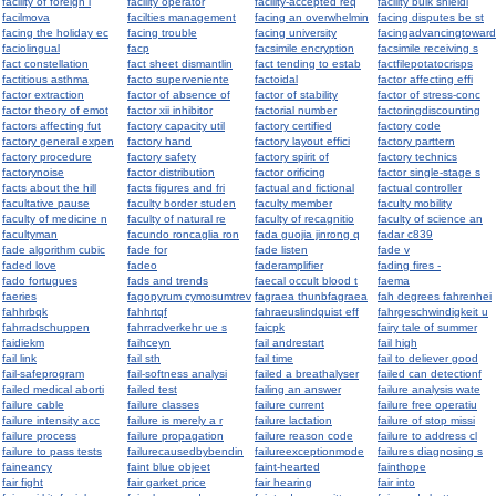
facility of foreign l
facility operator
facility-accepted req
facility bulk shieldi
facilmova
facilties management
facing an overwhelmin
facing disputes be st
facing the holiday ec
facing trouble
facing university
facingadvancingtoward
faciolingual
facp
facsimile encryption
facsimile receiving s
fact constellation
fact sheet dismantlin
fact tending to estab
factfilepotatocrisps
factitious asthma
facto superveniente
factoidal
factor affecting effi
factor extraction
factor of absence of
factor of stability
factor of stress-conc
factor theory of emot
factor xii inhibitor
factorial number
factoringdiscounting
factors affecting fut
factory capacity util
factory certified
factory code
factory general expen
factory hand
factory layout effici
factory parttern
factory procedure
factory safety
factory spirit of
factory technics
factorynoise
factor distribution
factor orificing
factor single-stage s
facts about the hill
facts figures and fri
factual and fictional
factual controller
facultative pause
faculty border studen
faculty member
faculty mobility
faculty of medicine n
faculty of natural re
faculty of recagnitio
faculty of science an
facultyman
facundo roncaglia ron
fada guojia jinrong q
fadar c839
fade algorithm cubic
fade for
fade listen
fade v
faded love
fadeo
faderamplifier
fading fires -
fado fortugues
fads and trends
faecal occult blood t
faema
faeries
fagopyrum cymosumtrev
fagraea thunbfagraea
fah degrees fahrenhei
fahhrbqk
fahhrtqf
fahraeuslindquist eff
fahrgeschwindigkeit u
fahrradschuppen
fahrradverkehr ue s
faicpk
fairy tale of summer
faidiekm
faihceyn
fail andrestart
fail high
fail link
fail sth
fail time
fail to deliever good
fail-safeprogram
fail-softness analysi
failed a breathalyser
failed can detectionf
failed medical aborti
failed test
failing an answer
failure analysis wate
failure cable
failure classes
failure current
failure free operatiu
failure intensity acc
failure is merely a r
failure lactation
failure of stop missi
failure process
failure propagation
failure reason code
failure to address cl
failure to pass tests
failurecausedbybendin
failureexceptionmode
failures diagnosing s
faineancy
faint blue objeet
faint-hearted
fainthope
fair fight
fair garket price
fair hearing
fair into