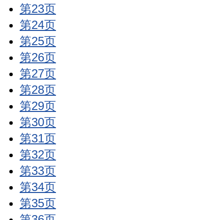
第23页
第24页
第25页
第26页
第27页
第28页
第29页
第30页
第31页
第32页
第33页
第34页
第35页
第36页