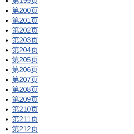
第199页
第200页
第201页
第202页
第203页
第204页
第205页
第206页
第207页
第208页
第209页
第210页
第211页
第212页