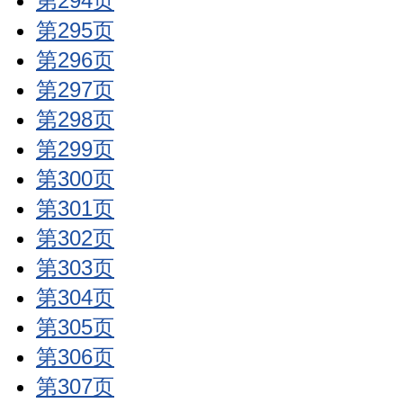
第294页
第295页
第296页
第297页
第298页
第299页
第300页
第301页
第302页
第303页
第304页
第305页
第306页
第307页