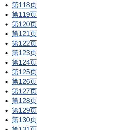
第118页
第119页
第120页
第121页
第122页
第123页
第124页
第125页
第126页
第127页
第128页
第129页
第130页
第131页