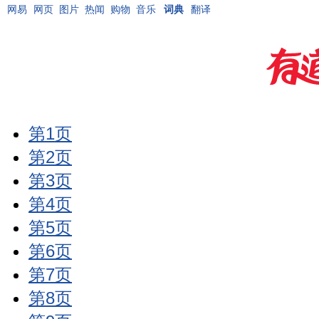
网易
网页
图片
热闻
购物
音乐
词典
翻译
第1页
第2页
第3页
第4页
第5页
第6页
第7页
第8页