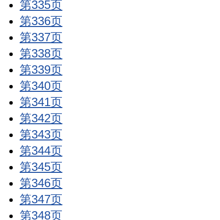
第335页
第336页
第337页
第338页
第339页
第340页
第341页
第342页
第343页
第344页
第345页
第346页
第347页
第348页