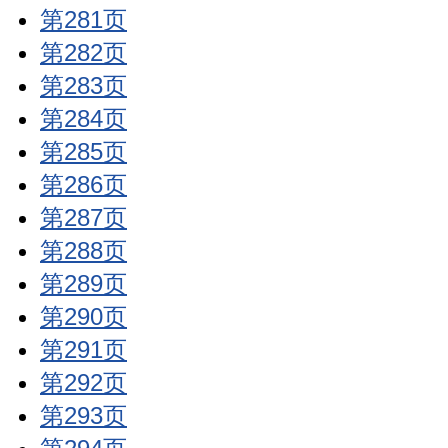
第281页
第282页
第283页
第284页
第285页
第286页
第287页
第288页
第289页
第290页
第291页
第292页
第293页