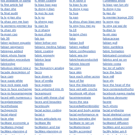
fod available of dama
fc finish coating
fo in favor o
f unlimited shots
fa first article fail
fa biao bao gao
fa biao fu wu
fa biao yan lun shi
fa dian she
fa dong ji dian
fa dong ji gao
fa dong ji niu
fa final audit
fa guo liu xue
fa hua
fa jiao du
fa lv yi jian shu
fa lv yu
fa pan
fa premier league 200
fa shao zen me ban
fa sheng gan
fa shou zhao biao wen
fa song you
fa womens premier lea
fa xian ke
fa xing hou mei gu
fa xing zai wai de
fa zhan shi
fa zi shang
fa-18
fa-dian lu
fa-quan cao
fa-suo zhao
fa-tang chen
fa-xin xiao
fab 36
fab tax
faba
fabacaceae
faber jackson equatio
faber lothar von
fabian boll
fabian gull
fabian wegmann
fabiano medina fabian
fabien gaillard
fabio zamblera
fabregas added
fabric coating
fabric configuration
fabric formation
fabric photo frame
fabric property
fabric wra ing
fabricated constructi
fabrication procedure
fabrice larat
fabricheatconductivit
fabrics and so on
fabricedge
fabriko
fabrizio biscotti
fabrizio costa
fabulous island new z
fac frequency analog
fac copy
fac tor of safety
facade description of
faccv
face skin
face the facts
face cam
face down tv
face each other acros
face mill
face oasis white
face of emilia
face of fist
face ply
face rock state park
face system
face the blackness
face the heat of the
face to face exchange
face upturned into th
face veil with croche
face-centeredorthorho
face-to-facearrangeme
faceamount
facebook gift shop
facebook pages marke
faced with numerous c
faced with these chal
faceinterestrate
faceless devourer
faceplatestarter
faces and beauties
faces the sea
facete
facethebase
facetiously
faceveilwithembroider
fach photo
fachgerecht
facial action coding
facial and body anima
facial erythema
facial gland
facial n
facial performance re
facial skeletal conve
facie else
facies articularis po
facies laterales digi
facies orbitalis ossi
facilitate economic a
facilitate life
facilitate to set up
facilitated diffusion
facilitates myriad
facilitation and trai
facilitationteam
facilities and accomm
facilities planning d
facilities planning m
facility accepted
facility letter am lt