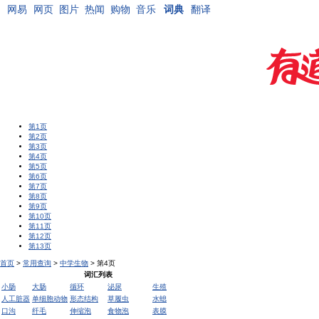
网易
网页
图片
热闻
购物
音乐
词典
翻译
第1页
第2页
第3页
第4页
第5页
第6页
第7页
第8页
第9页
第10页
第11页
第12页
第13页
首页
>
常用查询
>
中学生物
> 第4页
词汇列表
小肠
大肠
循环
泌尿
生殖
人工脏器
单细胞动物
形态结构
草履虫
水螅
口沟
纤毛
伸缩泡
食物泡
表膜