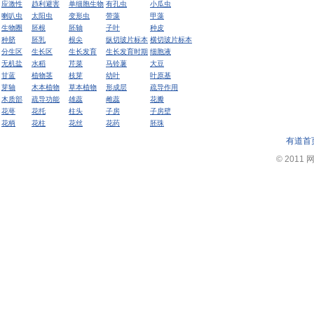
应激性
趋利避害
单细胞生物
有孔虫
小瓜虫
喇叭虫
太阳虫
变形虫
带藻
甲藻
生物圈
胚根
胚轴
子叶
种皮
种脐
胚乳
根尖
纵切玻片标本
横切玻片标本
分生区
生长区
生长发育
生长发育时期
细胞液
无机盐
水稻
芹菜
马铃薯
大豆
甘蓝
植物茎
枝芽
幼叶
叶原基
芽轴
木本植物
草本植物
形成层
疏导作用
木质部
疏导功能
雄蕊
雌蕊
花瓣
花萼
花托
柱头
子房
子房壁
花柄
花柱
花丝
花药
胚珠
有道首
© 2011