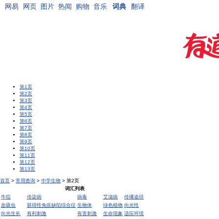
网易
网页
图片
热闻
购物
音乐
词典
翻译
第1页
第2页
第3页
第4页
第5页
第6页
第7页
第8页
第9页
第10页
第11页
第12页
第13页
首页
>
常用查询
>
中学生物
> 第2页
词汇列表
牛痘
传染病
病毒
艾滋病
传播途径
血吸虫
获得性免疫缺陷综合症
生物体
绿色植物
向光性
向光生长
有利刺激
有害刺激
生命现象
适应环境