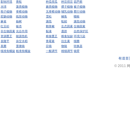
影响环境
青蛙
种瓜得瓜
种豆得豆
葫芦藓
水绵
藻类植物
蕨类植物
裸子植物
被子植物
孢子植物
脊椎动物
无脊椎动物
哺乳动物
爬行动物
腔肠动物
线形动物
雪松
鲫鱼
蟾蜍
麻雀
杨树
濒危
蚯蚓
濒危动物
红豆杉
银杏
鹅掌楸
生态因素
生物因素
非生物因素
光合作用
黏液
鹿群
自然保护区
资源匮乏
能源危机
粮食匮乏
粮食短缺
环境污染
袁隆平
杂交水稻
青霉素
抗生素
细菌
真菌
显微镜
目镜
物镜
转换器
细准焦螺旋
粗准焦螺旋
一般调节
精细调节
镜臂
有道首
© 2011