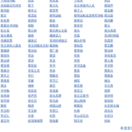
卜商读书帖
部首
布头笺
卜宪旬
布自
采柏园古印泽存
蔡卞
蔡大礼
采古来能书人名
蔡国声
蔡鸿茹
蔡华义
蔡慧苹
蔡孑人
蔡金鹏
蔡京
蔡茂友
蔡明远帖
蔡明远帖送裴将军诗帖
蔡汝霖
彩色墨
蔡师祥
蔡条
蔡希综
蔡祥麟
蔡襄自书诗帖
蔡毅
蔡毅强
蔡有邻
蔡云
彩云笺
蔡云林
蔡忠惠公文集
蚕头
蚕头凤尾
蚕头雁尾
藏锋
藏峰逆入
苍毫
苍涧轩碑跋
苍佩室墨
藏泉记
苍润轩碑跋记
藏头护尾
苍霞草
苍玉洞宋人题名
苍玉洞题名石刻
藏真帖
曹柏昆
曹宝麟
曹娥碑
曹光灿
曹广基
曹厚德
曹佳林
曹靖筠
草诀
曹珺
草隶
草情隶意
曹全碑
曹溶
草圣
草势
曹士冕
曹世模
曹世钦
草书
草书流逸
草书势
曹素功
草堂之灵
草体
曹喜
曹新元
曹辛之
草行
曹醒谷
曹勋
曹载奎
曹肇基
草篆
草字汇
侧笔
侧法
测法
侧锋
册页
册页展
岑元熹
岑仲勉
曾昌友
曾道扬
曾宏父
曾辉
曾来德
曾声亮
曾头其脚
曾文正家书
曾祥明
曾学斌
曾右石
曾元超
柴山抱海
柴岩柏
颤笔
蟾滴
禅国山碑
蝉翼拓
长安获古编
常宝刚
常宝林
常恩江
长锋
昌化石
常记仁
长卷
长联
常山贞石志
长至日
巢宝华
超顶漆烟墨
朝洛蒙
朝天岩
抄贴
有道首