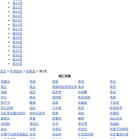
第21页
第22页
第23页
第24页
第25页
第26页
第27页
第28页
第29页
第30页
第31页
第32页
第33页
第34页
第35页
首页
>
常用查询
>
跆拳道
> 第2页
词汇列表
笔髓论
笔錔
笔套
笔筒
笔头
笔王
笔位
笔惟软则奇怪生焉
笔洗
笔序
笔砚
笔意
笔意赞
毕英麟
璧友
毕沅
笔札
笔阵图
笔直则圆
笔冢
壁中书
匾额
边锋
边建国
卞竞武
变九宫格
边款
卞永誉
表背
标准草书
滨虹草堂藏古鉨印
邠州石室录
病笔
冰纹
冰翼纸
拨镫法
擘窠
擘窠书
拨蜡
伯山诗话
伯绍刚
薄绍之
帛书
薄文秀
伯远帖
步白
补笔
补笔点
补笔符
补寰宇访碑录
补寰宇访碑录校勘记
布局
补刻本
不空和尚碑
补罗迦室印谱