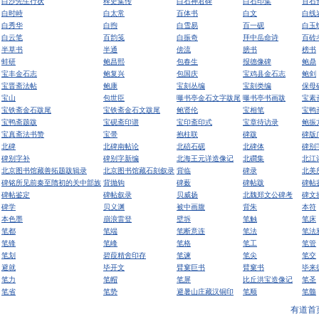
白沙先生行状
稗史集传
白石神君碑
白石印集
百石
白时峙
白太常
百体书
白文
白线
白秀华
白煦
白雪易
百一砚
白玉
白云笔
百韵笺
白振奇
拜中岳命诗
百砖
半草书
半通
傍流
膀书
榜书
蚌研
鲍昌熙
包春生
报德像碑
鲍鼎
宝丰金石志
鲍复兴
包国庆
宝鸡县金石志
鲍剑
宝晋斋法帖
鲍康
宝刻丛编
宝刻类编
保母
宝山
包世臣
曝书亭金石文字跋尾
曝书亭书画跋
宝素
宝铁斋金石跋尾
宝铁斋金石文跋尾
鲍贤伦
宝相笔
宝鸭
宝鸭斋题跋
宝砚斋印谱
宝印斋印式
宝章待访录
鲍振
宝真斋法书赞
宝帚
抱柱联
碑跋
碑版
北碑
北碑南帖论
北碚石砚
北碑体
碑别
碑别字补
碑别字新编
北海王元详造像记
北磵集
北江
北京图书馆藏善拓题跋辑录
北京图书馆藏石刻叙录
背临
碑录
北美
碑铭所见前秦至隋初的关中部族
背抛钩
碑薮
碑帖跋
碑帖
碑帖鉴定
碑帖叙录
贝威扬
北魏郑文公碑考
碑文
碑学
贝义渊
被中画腹
背朱
本符
本色墨
崩浪雷登
壁坼
笔触
笔床
笔都
笔端
笔断意连
笔法
笔法
笔锋
笔峰
笔格
笔工
笔管
笔划
碧葭精舍印存
笔谏
笔尖
笔交
避就
毕开文
臂窠巨书
臂窠书
毕来
笔力
笔帽
笔屏
比丘洪宝造像记
笔圣
笔省
笔势
避暑山庄藏汉铜印
笔顺
笔髓
有道首