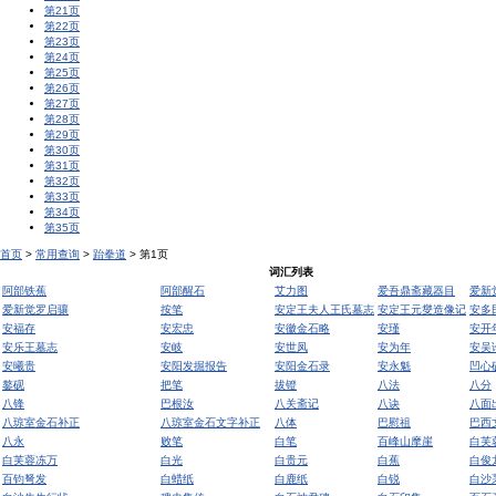
第21页
第22页
第23页
第24页
第25页
第26页
第27页
第28页
第29页
第30页
第31页
第32页
第33页
第34页
第35页
首页
>
常用查询
>
跆拳道
> 第1页
词汇列表
阿部铁蕉
阿部醒石
艾力图
爱吾鼎斋藏器目
爱新
爱新觉罗启骧
按笔
安定王夫人王氏墓志
安定王元燮造像记
安多
安福存
安宏忠
安徽金石略
安瑾
安开
安乐王墓志
安岐
安世凤
安为年
安吴
安曦贵
安阳发掘报告
安阳金石录
安永魁
凹心
鏊砚
把笔
拔镫
八法
八分
八锋
巴根汝
八关斋记
八诀
八面
八琼室金石补正
八琼室金石文字补正
八体
巴慰祖
巴西
八永
败笔
白笔
百峰山摩崖
白芙
白芙蓉冻万
白光
白贵元
白蕉
白俊
百钧弩发
白蜡纸
白鹿纸
白锐
白沙