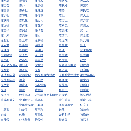
陈南屏
陈培厚
陈培文
陈其元
陈启元
陈启智
陈乔
陈庆镛
陈秋玲
陈荣玲
陈善墀
陈少默
陈身道
陈诗
陈氏笔
陈识羽
陈寿建
陈树谦
陈思
陈天玉
陈铁卿
陈铁生
陈廷佑
陈万里
陈万言
陈卫疆
陈夕康
陈昔未
陈希忠
陈骧龙
陈星平
陈兴全
陈绎曾
陈奕纯
沉一丹
陈一武
陈奕禧
陈因
陈荫夫
陈永进
陈有安
陈玉章
陈豫锺
陈元灿
陈元瑞
陈云君
陈泽坤
陈振寰
陈振濂
陈直
陈仲良
陈锺祥
陈钟咏
陈洙
沉著痛快
沉着痛快
沉子恒
陈子模
陈宗彝
陈左柏
程本初
程昌平
程崇梁
程大昌
程敦
承犯允造像记
程冠法
程海清
承晋斋积闻录
程君房
程礼荣
程茂全
程邈
程明亮
程启华
承清馆印谱
澄清堂帖
澂秋馆藏古封泥
澄秋馆藏古封泥
澂秋馆印存
澄秋馆印存
程邃
程天民
程庭鹭
承文浩
程文荣
程晓明
澄心堂纸
承晏墨
程瑶田
程远
程原
诚斋集
程振甲
程重赓
程祖庆
池北偶谈
迟鸿轩所见书画录
迟汝帖
迟送涩进
重编石鼓文
崇川金石志
重刻本
崇兰馆集
重庆书法
虫书
崇雅堂碑录
仇必鳌
仇锷碑卷铭
仇官有
仇敬芬
抽象字
楚宝路
触笔
禇德彝
触锋
出锋
楚慧华
楚桥印稿
初尚龄
出师颂
处实堂集
楚颂帖
褚遂良
初拓本