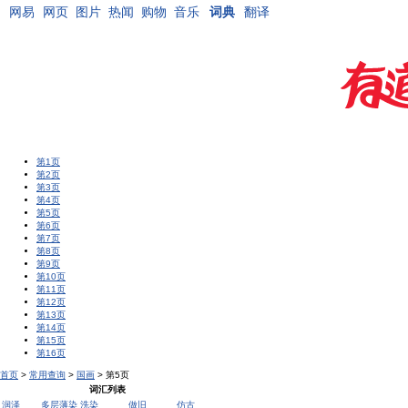
网易
网页
图片
热闻
购物
音乐
词典
翻译
第1页
第2页
第3页
第4页
第5页
第6页
第7页
第8页
第9页
第10页
第11页
第12页
第13页
第14页
第15页
第16页
首页
>
常用查询
>
国画
> 第5页
词汇列表
润泽
多层薄染
洗染
做旧
仿古