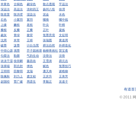
米黄色
古铜色
赭绿色
散点透视
平远法
深远法
高远法
清初四王
扬州八怪
徐渭
陈老莲
陈洪绶
湿染法
泥金
水色
石色
小翼羽
翼羽
嘴锋
嘴中线
上缘
嫩枝
老枝
叶尖
叶柄
瓣根
反瓣
正瓣
正叶
凝炼
赭灰
青绿
腹背
笔墨意境
文征明
沈周
米芾
王铎
张瑞图
黄道周
破墨
泼墨
计白当黑
师法自然
外师造化
中得心源
渴墨
芥子园画谱
杨柳青画社
荣宝斋
勾晕法
勒廓
气韵生动
没骨法
没骨
浓淡干湿
徐崇嗣
藤昌佑
王雪涛
易元吉
张择端
郭忠恕
傅色
赋色
笔墨技巧
王明明
田黎明
龙瑞
潘天寿
谢稚柳
陈佩秋
刘力上
龚文桢
王庆升
王美芳
赵国经
贾广健
周彦生
李魁正
吴道子
有道首
© 2011