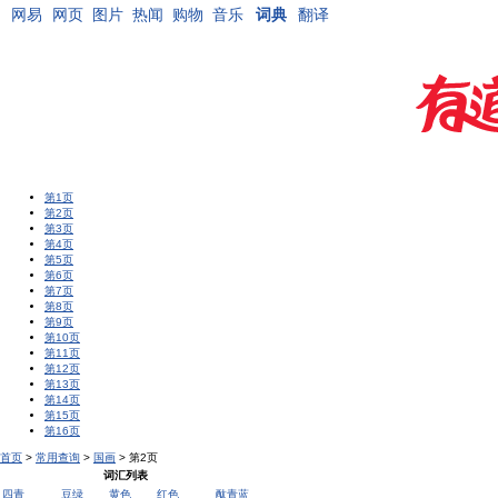
网易
网页
图片
热闻
购物
音乐
词典
翻译
第1页
第2页
第3页
第4页
第5页
第6页
第7页
第8页
第9页
第10页
第11页
第12页
第13页
第14页
第15页
第16页
首页
>
常用查询
>
国画
> 第2页
词汇列表
四青
豆绿
黄色
红色
酞青蓝