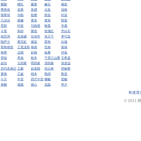
胭脂
曙红
藤黄
赭石
褐色
墨青色
花青
朱磦
点厾
浅绛
翡翠绿
勾勒
枝梗
烘染
衬染
六法论
谢赫
黄筌
唐寅
暗面
亮部
叶筋
勾线笔
狼毫
羊毫
斗笔
朱砂
紫色
玫瑰红
齐白石
徐悲鸿
吴昌硕
任伯年
张大千
李可染
陆俨少
黄宾虹
接染
双钩
白描
双钩填色
工笔淡彩
裱画
托裱
装裱
裱褙
过稿
起稿
临摹
对临
背临
意临
粉本
千里江山图
王希孟
赵佶
元四家
明四家
清四家
张彦远
历代名画记
王蒙
赵孟頫
倪云林
郑板桥
黄慎
王鉴
绢本
熟绢
熟宣
斗方
中堂
四尺中堂
横幅
竖幅
条幅
扇面
画心
花蕊
萼片
有道首
© 2011