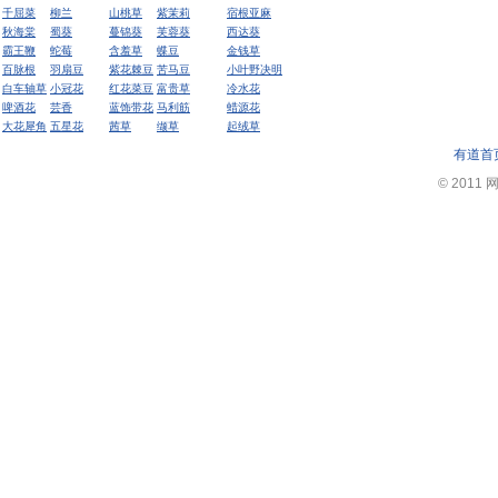
千屈菜
柳兰
山桃草
紫茉莉
宿根亚麻
秋海棠
蜀葵
蔓锦葵
芙蓉葵
西达葵
霸王鞭
蛇莓
含羞草
蝶豆
金钱草
百脉根
羽扇豆
紫花棘豆
苦马豆
小叶野决明
白车轴草
小冠花
红花菜豆
富贵草
冷水花
啤酒花
芸香
蓝饰带花
马利筋
蜡源花
大花犀角
五星花
茜草
缬草
起绒草
有道首
© 2011