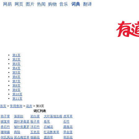
网易
网页
图片
热闻
购物
音乐
词典
翻译
第1页
第2页
第3页
第4页
第5页
第6页
第7页
第8页
第9页
第10页
第11页
首页
>
常用查询
>
花卉
> 第3页
词汇列表
燕子掌
落新妇
岩白菜
大叶落地生根
虎耳草
猪笼草
圆叶茅膏菜
瓶子草
卷耳
石竹
香石竹
皱叶剪夏罗
洋石竹
石碱花
露薇花
珊瑚藤
商陆
五色苋
红花酢浆草
旱金莲
何氏凤仙
斑点梅笠草
独丽花
鹿蹄草
萼距花