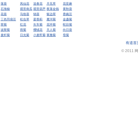
落葵
凤仙花
送春花
月见草
花亚麻
石海椒
观赏南瓜
观赏葫芦
夜落金钱
黄秋葵
花葵
马络葵
锦葵
银边翠
香豌豆
三色羽扇豆
松虫草
藿香蓟
雁河菊
金盏菊
翠菊
红花
矢车菊
花环菊
蛇目菊
波斯菊
雨菊
缨绒花
天人菊
向日葵
麦杆菊
日光菊
小麦秆菊
莱雅菊
母菊
有道首
© 2011