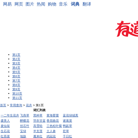
网易
网页
图片
热闻
购物
音乐
词典
翻译
第1页
第2页
第3页
第4页
第5页
第6页
第7页
第8页
第9页
第10页
第11页
首页
>
常用查询
>
花卉
> 第1页
词汇列表
一二年生花卉
飞燕草
黑种草
黄海罂粟
蓝花绿绒蒿
虞美人
醉蝶花
羽衣甘蓝
香屈曲花
诸葛菜
麦仙翁
丝石竹
高雪轮
三色松叶菊
鸭跖草
生石花
宝绿
半支莲
土人参
荭草
红菾菜
地肤
雁来红
鸡冠花
千日红