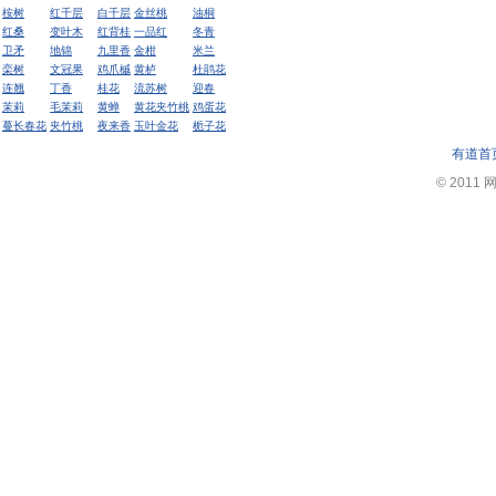
桉树
红千层
白千层
金丝桃
油桐
红桑
变叶木
红背桂
一品红
冬青
卫矛
地锦
九里香
金柑
米兰
栾树
文冠果
鸡爪槭
黄栌
杜鹃花
连翘
丁香
桂花
流苏树
迎春
茉莉
毛茉莉
黄蝉
黄花夹竹桃
鸡蛋花
蔓长春花
夹竹桃
夜来香
玉叶金花
栀子花
有道首
© 2011