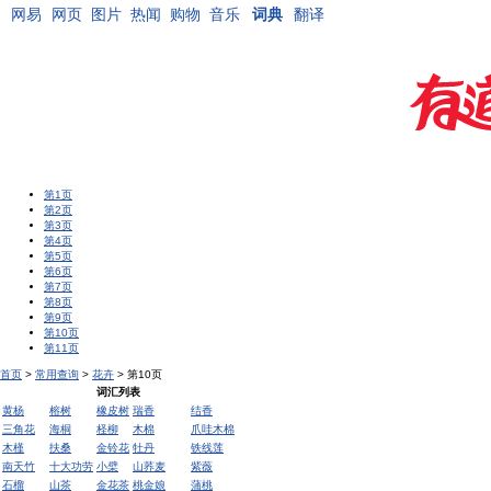
网易
网页
图片
热闻
购物
音乐
词典
翻译
第1页
第2页
第3页
第4页
第5页
第6页
第7页
第8页
第9页
第10页
第11页
首页
>
常用查询
>
花卉
> 第10页
词汇列表
黄杨
榕树
橡皮树
瑞香
结香
三角花
海桐
柽柳
木棉
爪哇木棉
木槿
扶桑
金铃花
牡丹
铁线莲
南天竹
十大功劳
小檗
山荞麦
紫薇
石榴
山茶
金花茶
桃金娘
蒲桃