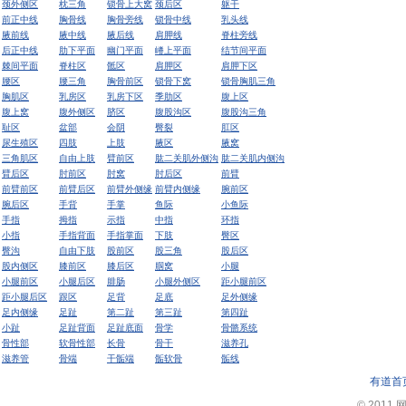
颈外侧区
枕三角
锁骨上大窝
颈后区
躯干
前正中线
胸骨线
胸骨旁线
锁骨中线
乳头线
腋前线
腋中线
腋后线
肩胛线
脊柱旁线
后正中线
肋下平面
幽门平面
嵴上平面
结节间平面
棘间平面
脊柱区
骶区
肩胛区
肩胛下区
腰区
腰三角
胸骨前区
锁骨下窝
锁骨胸肌三角
胸肌区
乳房区
乳房下区
季肋区
腹上区
腹上窝
腹外侧区
脐区
腹股沟区
腹股沟三角
耻区
盆部
会阴
臀裂
肛区
尿生殖区
四肢
上肢
腋区
腋窝
三角肌区
自由上肢
臂前区
肱二关肌外侧沟
肱二关肌内侧沟
臂后区
肘前区
肘窝
肘后区
前臂
前臂前区
前臂后区
前臂外侧缘
前臂内侧缘
腕前区
腕后区
手背
手掌
鱼际
小鱼际
手指
拇指
示指
中指
环指
小指
手指背面
手指掌面
下肢
臀区
臀沟
自由下肢
股前区
股三角
股后区
股内侧区
膝前区
膝后区
腘窝
小腿
小腿前区
小腿后区
腓肠
小腿外侧区
距小腿前区
距小腿后区
跟区
足背
足底
足外侧缘
足内侧缘
足趾
第二趾
第三趾
第四趾
小趾
足趾背面
足趾底面
骨学
骨骼系统
骨性部
软骨性部
长骨
骨干
滋养孔
滋养管
骨端
干骺端
骺软骨
骺线
有道首
© 2011