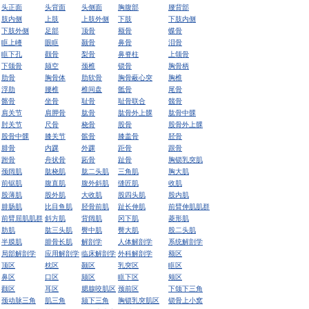
头正面
头背面
头侧面
胸腹部
腰背部
肢内侧
上肢
上肢外侧
下肢
下肢内侧
下肢外侧
足部
顶骨
额骨
蝶骨
眶上嵴
眼眶
颞骨
鼻骨
泪骨
眶下孔
颧骨
梨骨
鼻脊柱
上颌骨
下颌骨
颏空
颈椎
锁骨
胸骨柄
肋骨
胸骨体
肋软骨
胸骨蔽心突
胸椎
浮肋
腰椎
椎间盘
骶骨
尾骨
髂骨
坐骨
耻骨
耻骨联合
髋骨
肩关节
肩胛骨
肱骨
肱骨外上髁
肱骨中髁
肘关节
尺骨
桡骨
股骨
股骨外上髁
股骨中髁
膝关节
髌骨
膝盖骨
胫骨
腓骨
内踝
外踝
距骨
跟骨
跗骨
舟状骨
跖骨
趾骨
胸锁乳突肌
颈阔肌
肱桡肌
肱二头肌
三角肌
胸大肌
前锯肌
腹直肌
腹外斜肌
缝匠肌
收肌
股薄肌
股外肌
大收肌
股四头肌
股内肌
腓肠肌
比目鱼肌
胫骨前肌
趾长伸肌
前臂伸肌肌群
前臂屈肌肌群
斜方肌
背阔肌
冈下肌
菱形肌
肪肌
肱三头肌
臀中肌
臀大肌
股二头肌
半膜肌
腓骨长肌
解剖学
人体解剖学
系统解剖学
局部解剖学
应用解剖学
临床解剖学
外科解剖学
额区
顶区
枕区
颞区
乳突区
眶区
鼻区
口区
颏区
眶下区
颊区
颧区
耳区
腮腺咬肌区
颈前区
下颌下三角
颈动脉三角
肌三角
颏下三角
胸锁乳突肌区
锁骨上小窝