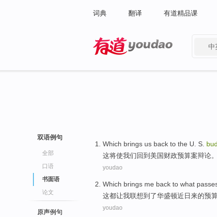
词典
翻译
有道精品课
中
有道 - 网易旗下搜索
双语例句
Which
brings
us
back to
the U.
S.
bud
全部
这
将使
我们
回到
美国
财政
预算案
辩论
口语
youdao
书面语
Which
brings
me
back to what passe
论文
这
都让
我
联想到了
华盛顿
近日来
的
预
youdao
原声例句