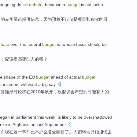
ongoing
deficit
debate
,
because
a
budget
is
not just
a
行
的
赤字
辩论
提供信息，
因为
预算
不仅仅
是
项目
和
税收
的
目
ebate
over
the federal
budget
is
:
whose
taxes
should be
是
：
应该
提高
哪些人的
税
？
re
shape
of
the
EU
budget
ahead of
actual
budget
parliament
will want
a
big
say
.
预算
雏形
讨论
将
在
2010年展开，欧盟
议会
希望
到时能
有
大
的
egan
in
parliament
this week
,
is
likely to be overshadowed
trike
in
Afghanistan
last
September
.
然而现在
这
一事件已不那么备受
瞩目
了。人们转而
开始
担忧
去