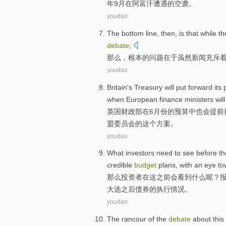
年
9月
在
阿富汗遭遇
的
空袭
。
youdao
The
bottom
line,
then
,
is
that
while
th
debate
;
那么
，
根本
的
问题
在于
虽然
新闻
充斥
youdao
Britain
's Treasury
will
put forward
its
when
European
finance
ministers
will
英国
财政部
在
6月份
的
预算
中
也
会
提前
盟委员会
的这个
方案。
youdao
What
investors need
to
see
before
th
credible
budget
plans
,
with
an eye t
那么
投资者
在这
之前
会
看到
什么呢？
大选
之后
债券
的
执行情况
。
youdao
The
rancour
of
the
debate
about
this