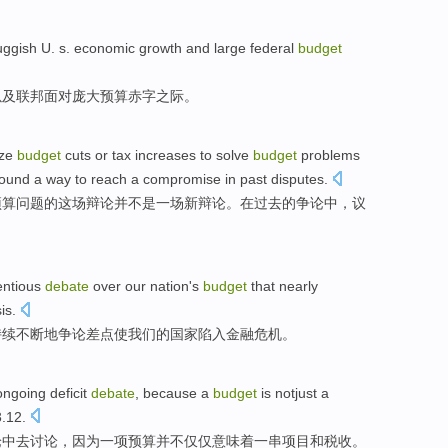
uggish
U. s.
economic
growth
and
large
federal
budget
以及
联邦
面对
庞大
预算
赤字之际
。
ize
budget
cuts
or
tax increases
to
solve
budget
problems
found
a
way to reach
a
compromise
in
past
disputes
.
预算
问题
的
这场
辩论
并
不是一场
新
辩论。在过去的争论中，
议
entious
debate
over
our
nation
's
budget
that
nearly
sis
.
持续不断地
争论
差点
使
我们
的
国家
陷入
金融
危机。
 ongoing
deficit
debate
,
because
a
budget
is notjust
a
3.12.
论
中去讨论，
因为
一
项
预算
并不
仅仅意味着一串
项目
和
税收
。