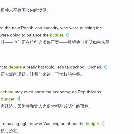
怨恨
并未平息国会内的
愤懑
。
ed
the
new
Republican
majority
,
who
were pushing
the
were going
to
balance
the
budget
.
数派
——
他们
正在
推行
这项
修正案——希望
他们
阐明
如何来平
nt
to
debate
a
really
hot
topic
,
let
's
talk
school
lunches
.
真正
火爆
的
话题
，
让
我们来
谈一下
学校的午餐。
debate
may
even
harm
the
economy
,
as
Republicans
budget
.
损害
经济
，
因为
共和党人
力促大幅
削减
明年
的
预算。
e
're
having right
now
in
Washington
about the
budget
.
的
核心
所在。