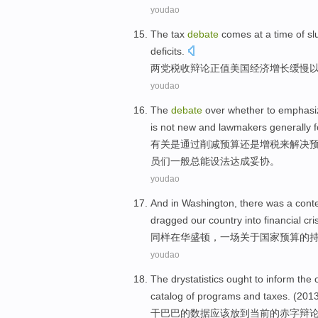
youdao
The
tax
debate
comes at a time of
sl
deficits
.
两党
税收
辩论
正值
美国
经济
增长
缓慢
youdao
The
debate
over whether to emphas
is not
new
and
lawmakers
generally 
有关是通过
削减
预算
还是
增
税
来
解决
员们
一般
总能
设法
达成妥协。
youdao
And
in
Washington
, there was
a
cont
dragged
our
country
into
financial
cri
同样
在
华盛顿
，
一
场关于
国家
预算
的
youdao
The
drystatistics
ought to
inform the
catalog of
programs
and
taxes
. (201
干巴巴
的
数据
应该
放到当前的
赤字
辩