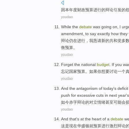
因
本
年度
财政
预算
进行
的
辩论
引发的
youdao
While the
debate
was going
on
,
I
urg
amendment
, to
say exactly
how
they
辩论
仍
在进行
，
我
恳请
新的
共和党
多
衡预算。
youdao
Forget
the
national
budget
.
If
you
wa
忘记
国家
预算
。
如果
你
想
要
讨论
一个
youdao
And
the
antagonism
of
today
's
deficit
push for excessive
cuts
in
next year
's
如今
赤字
辩论
的
对立
情绪
甚至
可能
会
youdao
And that
's
at the
heart
of
a
debate
w
这
是
现在
华盛顿
就
预算进行
激烈
辩论