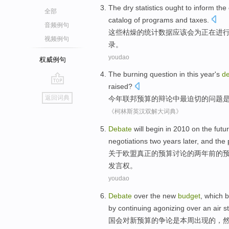
The
dry
statistics
ought
to
inform
the
全部
catalog
of
programs
and
taxes
.
音频例句
这些
枯燥
的
统计数据
应该会
为
正在进
视频例句
录
。
youdao
权威例句
The burning
question
in
this year
's
d
raised
?
go
返回词典
今年
联邦
预算
的
辩论
中
最
迫切的
问题
top
《柯林斯英汉双解大词典》
Debate
will
begin
in
2010
on
the
futu
negotiations
two
years later
, and the
关于
欧盟
真正
的
预算
讨论
的
两
年前
的
发言权
。
youdao
Debate
over
the
new
budget
,
which
b
by
continuing agonizing
over an air
s
国会
对
新
预算
的争论
是
本周
出现的，