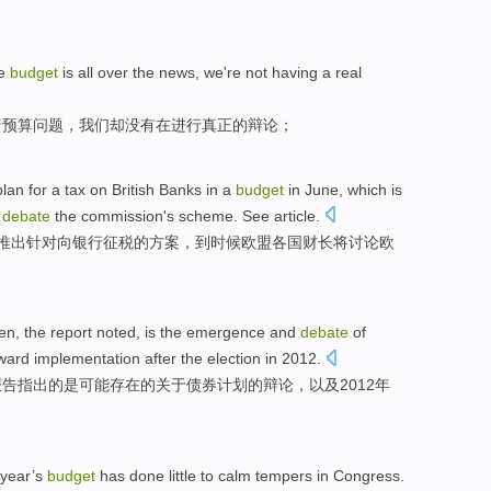
e
budget
is all over
the
news
,
we
're
not
having a
real
着
预算
问题，
我们
却
没有
在进行
真正
的
辩论
；
plan
for a
tax on
British
Banks
in
a
budget
in
June
,
which is
debate
the
commission
's
scheme
. See article.
推出
针对
向
银行
征税
的
方案
，
到时候
欧盟
各国财长
将
讨论
欧
en,
the
report
noted
,
is
the emergence
and
debate
of
oward
implementation
after
the
election
in 2012.
报告
指出
的
是
可能存在的关于
债券
计划
的
辩论
，
以及
2012年
year
’s
budget
has
done little to calm
tempers
in
Congress
.