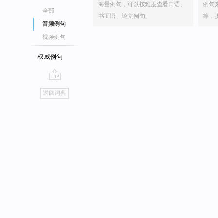
海量例句，可以按难度查看口语、
例句
全部
书面语、论文例句。
等，
音频例句
视频例句
权威例句
go
返回词典
top