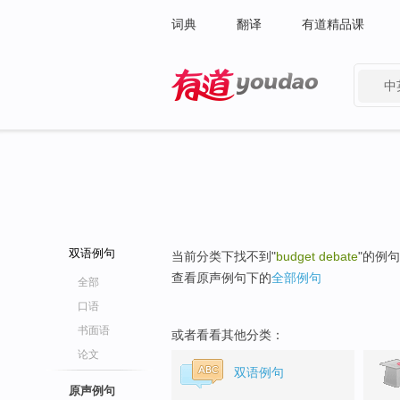
词典
翻译
有道精品课
中
有道 - 网易旗下搜索
双语例句
当前分类下找不到"
budget debate
"的例
查看原声例句下的
全部例句
全部
口语
书面语
或者看看其他分类：
论文
双语例句
原声例句