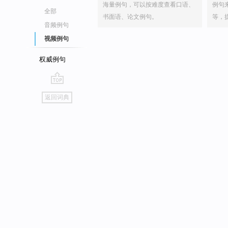
海量例句，可以按难度查看口语、
例句
全部
书面语、论文例句。
等，
音频例句
视频例句
权威例句
go
返回词典
top