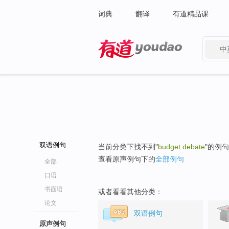
词典
翻译
有道精品课
中
有道 - 网易旗下搜索
双语例句
当前分类下找不到"
budget debate
"的例
查看原声例句下的
全部例句
全部
口语
书面语
或者看看其他分类：
论文
双语例句
原声例句