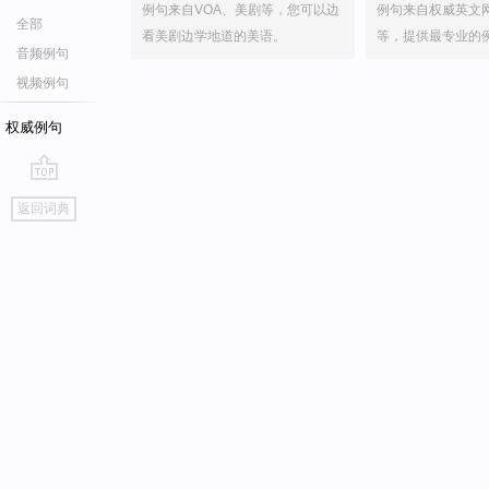
例句来自VOA、美剧等，您可以边
例句来自权威英文
全部
看美剧边学地道的美语。
等，提供最专业的
音频例句
视频例句
权威例句
go
返回词典
top