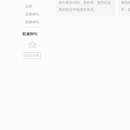
例句来自VOA、美剧等，您可以边
例句
全部
看美剧边学地道的美语。
等，
音频例句
视频例句
权威例句
go
返回词典
top