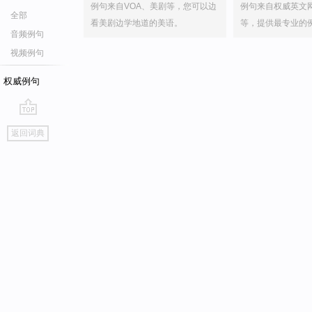
例句来自VOA、美剧等，您可以边
例句来自权威英文
全部
看美剧边学地道的美语。
等，提供最专业的
音频例句
视频例句
权威例句
go
返回词典
top