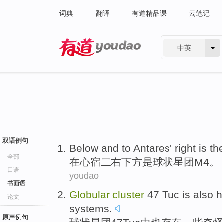
词典
翻译
有道精品课
云笔记
中英
有道 - 网易旗下搜索
双语例句
Below and to
Antares
' right
is
th
全部
在心宿二
右下方
是
球状星团M4。
口语
youdao
书面语
Globular
cluster
47
Tuc
is
also
h
论文
systems
.
原声例句