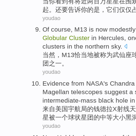
当
你
看到
有将近两百万
星星
在
围
起。还要
告诉
你
的
是
，它们
仅仅
youdao
Of course
,
M13
is now modestly
Globular
Cluster
in
Hercules
, o
clusters in the
northern
sky.
当然
，
M13
恰当地被称为
武仙座
团之一。
youdao
Evidence
from
NASA's
Chandra
Magellan
telescopes
suggest
a
intermediate-mass black hole
in
来自
美国
宇航局
的
钱德拉
X射线
天
星
被
一个
球状星团的中等大小黑
youdao