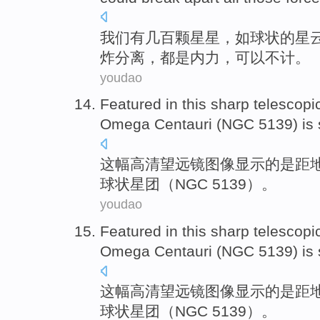
我们
有
几百
颗星星
，
如
球状
的
星
炸
分离
，
都
是
内力
，可以不计。
youdao
Featured in
this
sharp
telescopi
Omega
Centauri (
NGC
5139)
is
这
幅高清
望远镜
图像
显示的
是
距
球状
星团
（
NGC
5139）。
youdao
Featured in
this
sharp
telescopi
Omega
Centauri (
NGC
5139)
is
这
幅高清
望远镜
图像
显示的
是
距
球状
星团
（
NGC
5139）。