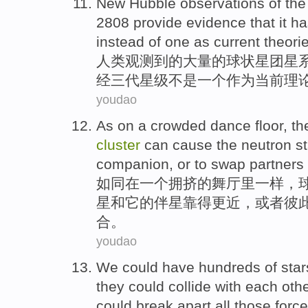
New Hubble
observations
of
th
2808
provide
evidence
that
it
ha
instead
of
one
as
current
theori
人类
观测到
的
大量
的
球状
星团
星
经
三
代
星级
不是
一个
作为
当前
理
youdao
As
on
a
crowded
dance floor
, t
cluster
can
cause
the
neutron st
companion
,
or
to
swap
partners
如同
在
一个
拥挤
的
舞厅
里一样，
星
和
它
的
伴星
靠
得更近，
或者
彼
合。
youdao
We
could have
hundreds of
star
they
could
collide
with each oth
could break apart
all
those forc