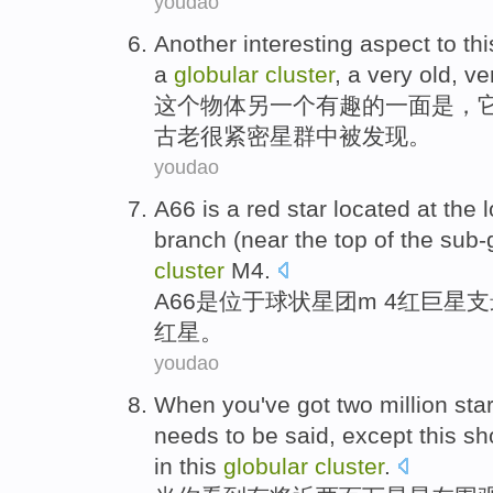
youdao
Another
interesting
aspect
to
thi
a
globular
cluster
,
a
very
old
,
ve
这个
物体
另一个
有趣的
一面
是
，
古老
很
紧密
星群中被
发现
。
youdao
A66
is
a
red
star
located
at the 
branch
(
near
the
top
of the
sub-
cluster
M4.
A66
是
位于
球状
星团
m 4
红
巨星
支
红星
。
youdao
When
you
've got
two million
sta
needs to
be
said, except this
sh
in
this
globular
cluster
.