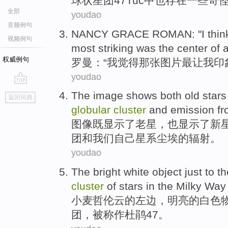
球状
星团
47
Tuc
中
也
存在一些奇
全部
youdao
音频例句
NANCY GRACE ROMAN
: "
I
thin
视频例句
most striking
was
the
center
of
权威例句
罗曼
：“
我
觉得
那
张图片
最
让
我
印
youdao
go
The
image
shows
both
old
stars
返回词典
top
globular
cluster
and
emission
fr
图像
既
显示
了
老
星
，也显示了新
团
和
我们自己
星系
尘埃
的
辐射
。
youdao
The
bright
white
object
just to
th
cluster
of stars in
the Milky Way
小麦哲伦云
的
左边
，
明亮
的
白色
团
，
被称作
杜鹃
47
。