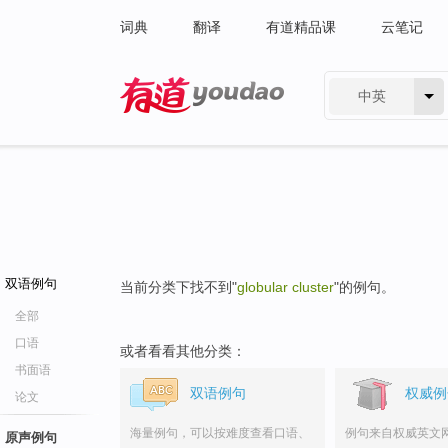
词典
翻译
有道精品课
云笔记
中英
有道 - 网易旗下搜索
双语例句
当前分类下找不到"
globular cluster
"的例句。
全部
口语
或者看看其他分类：
书面语
双语例句
权威例
论文
海量例句，可以按难度查看口语、
例句来自权威英文
原声例句