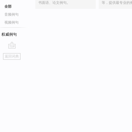
书面语、论文例句。
等，提供最专业的
全部
音频例句
视频例句
权威例句
go
返回词典
top