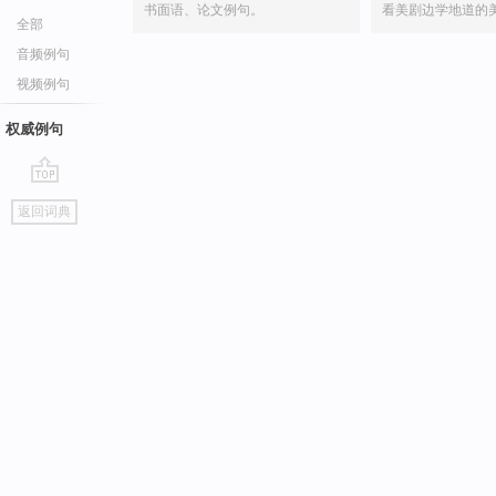
书面语、论文例句。
看美剧边学地道的
全部
音频例句
视频例句
权威例句
go
返回词典
top