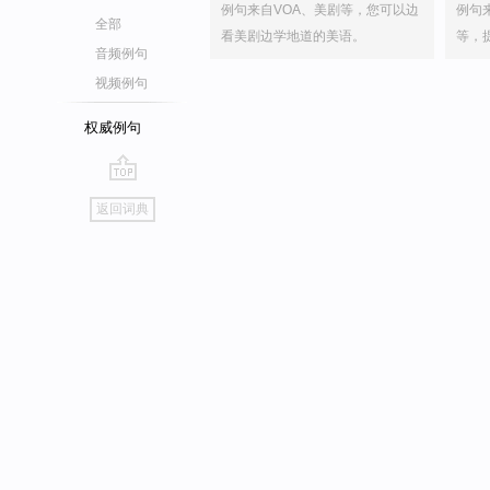
例句来自VOA、美剧等，您可以边
例句
全部
看美剧边学地道的美语。
等，
音频例句
视频例句
权威例句
go
返回词典
top