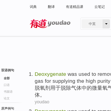
词典
翻译
有道精品课
云笔记
中英
有道 - 网易旗下搜索
双语例句
Deoxygenate
was
used to
remo
全部
gas
for
supplying
the
high purity
口语
脱氧剂
用于
脱除
气体
中的
微量
氧
书面语
体。
论文
youdao
原声例句