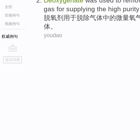
Deoxygenate
was
used to
remo
全部
gas
for
supplying
the
high purity
音频例句
脱氧剂
用于
脱除
气体
中的
微量
氧
视频例句
体。
youdao
权威例句
go
返回词典
top