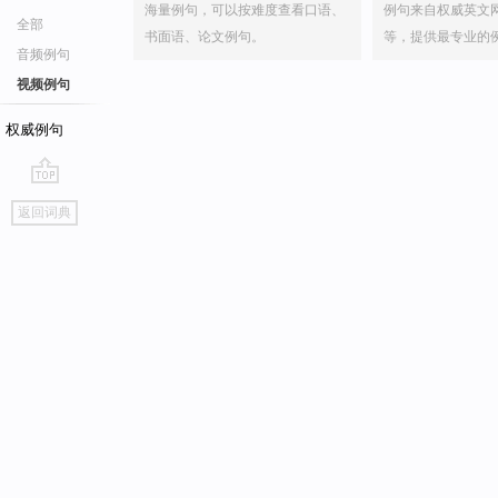
海量例句，可以按难度查看口语、
例句来自权威英文
全部
书面语、论文例句。
等，提供最专业的
音频例句
视频例句
权威例句
go
返回词典
top