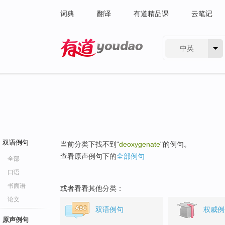
词典
翻译
有道精品课
云笔记
中英
有道 - 网易旗下搜索
双语例句
当前分类下找不到"
deoxygenate
"的例句。
查看原声例句下的
全部例句
全部
口语
书面语
或者看看其他分类：
论文
双语例句
权威例
原声例句