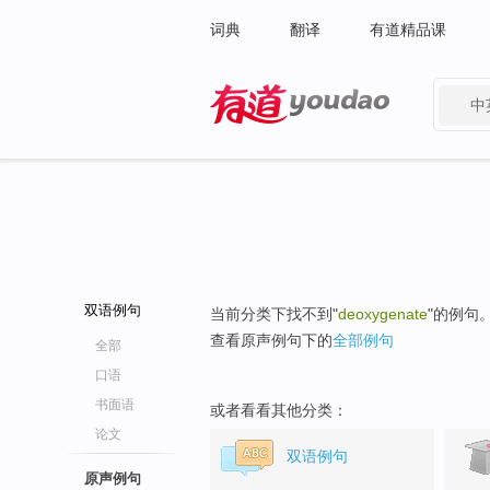
词典
翻译
有道精品课
中
有道 - 网易旗下搜索
双语例句
当前分类下找不到"
deoxygenate
"的例句
查看原声例句下的
全部例句
全部
口语
书面语
或者看看其他分类：
论文
双语例句
原声例句