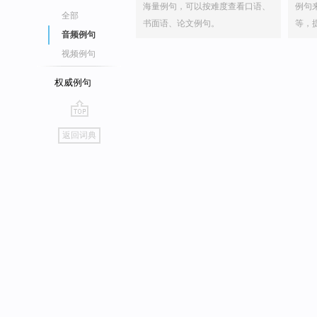
海量例句，可以按难度查看口语、
例句
全部
书面语、论文例句。
等，
音频例句
视频例句
权威例句
go
返回词典
top