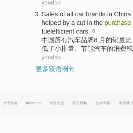
youdao
Sales
of
all
car
brands
in
China
helped
by a
cut
in the
purchase
fuelefficient
cars
.
中国
所有
汽车
品牌
8 月
的
销量
比
低
了
小
排量、
节能
汽车
的
消费税
youdao
更多双语例句
关于有道
Investors
有道智选
官方博客
技术博客
诚聘英