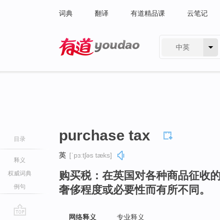
词典
翻译
有道精品课
云笔记
中英
有道 - 网易旗下搜索
purchase tax
目录
英
[ˈpɜːtʃəs tæks]
释义
购买税：在英国对各种商品征收
权威词典
例句
奢侈程度或必要性而有所不同。
网络释义
专业释义