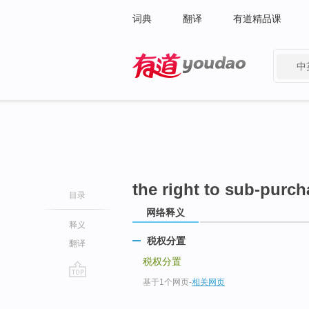
词典
翻译
有道精品课
中
有道 - 网易旗下搜索
the right to sub-purch
目录
网络释义
释义
税权分置
翻译
税权分置
基于1个网页
-
相关网页
go
top