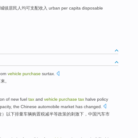
城镇居民人均可支配收入 urban per capita disposable
rom
vehicle
purchase
surtax
.
而来。
ion
of
new
fuel
tax
and
vehicle
purchase
tax
halve
policy
apacity, the
Chinese
automobile
market
has changed
.
含
）
以下
排量
车辆
购置税
减半等
政策
的
刺激
下
，
中国
汽车
市