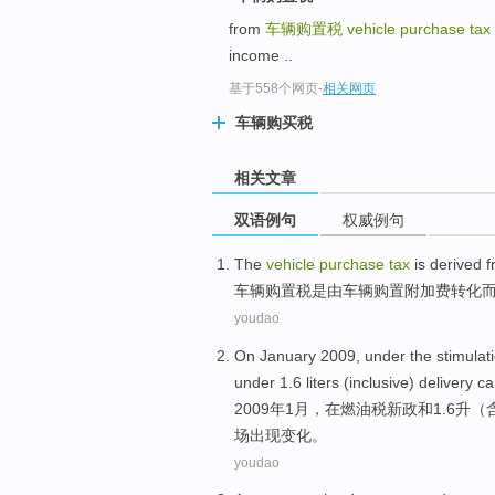
from
车辆购置税
vehicle purchase tax
income ..
基于558个网页
-
相关网页
车辆购买税
相关文章
双语例句
权威例句
The
vehicle
purchase
tax
is
derived
f
车辆
购置税
是
由
车辆
购置
附加费转化
youdao
On
January
2009,
under
the
stimulat
under
1.6
liters
(
inclusive
) delivery c
2009年
1月
，在
燃油税
新政
和
1.6
升
（
场
出现
变化。
youdao