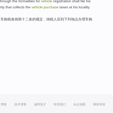
through the
formalities
for
vehicle
registration
shall
file his
ity that collects the
vehicle
purchase
taxes
at his
locality
.
、
车
购
税
条例第十二条的规定，纳税人
应
到
下列地点
办理
车购
方博客
技术博客
诚聘英才
联系我们
站点地图
网络举报