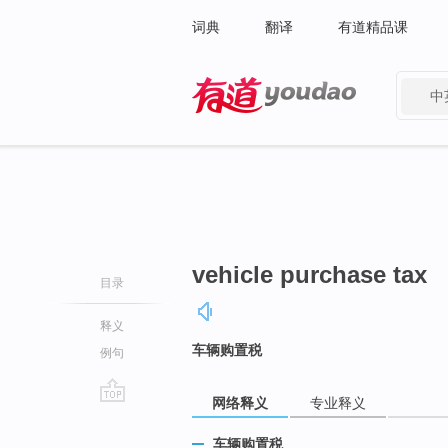
词典
翻译
有道精品课
中
有道 - 网易旗下搜索
vehicle purchase tax
目录
释义
车辆购置税
例句
网络释义
专业释义
go
top
车辆购置税