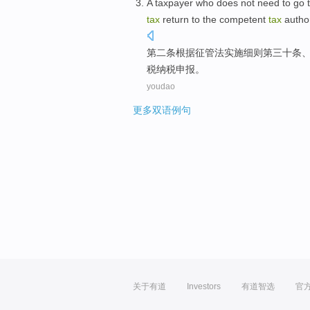
A taxpayer
who does not need to go 
tax
return
to
the competent
tax
author
第二
条根据征管法实施细则第三十条
税
纳税
申报
。
youdao
更多双语例句
关于有道
Investors
有道智选
官