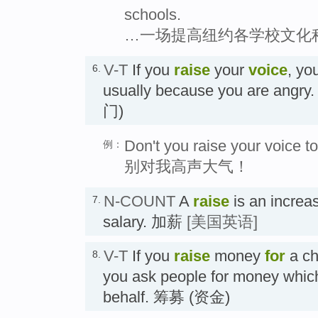
schools.
…一场提高纽约各学校文化
V-T
If you
raise
your
voice
, yo
6.
usually because you are a
门)
Don't you raise your voice t
例：
别对我高声大气！
N-COUNT
A
raise
is an increa
7.
salary. 加薪
[美国英语]
V-T
If you
raise
money
for
a cha
8.
you ask people for money which 
behalf. 筹募 (资金)