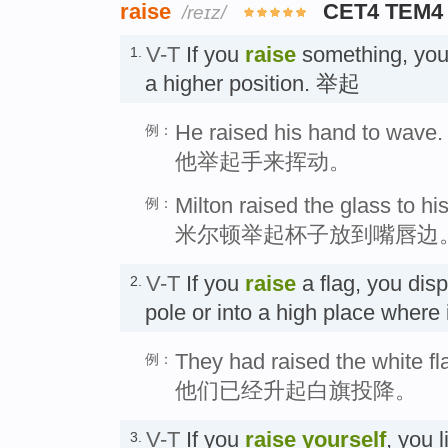
raise
CET4 TEM4
/reɪz/
V-T
If you
raise
something, you m
1.
a higher position. 举起
He raised his hand to wave.
例：
他举起手来挥动。
Milton raised the glass to his
例：
米尔顿举起杯子放到嘴唇边
V-T
If you
raise
a flag, you disp
2.
pole or into a high place wher
They had raised the white fl
例：
他们已经升起白旗投降。
V-T
If you
raise
yourself
, you l
3.