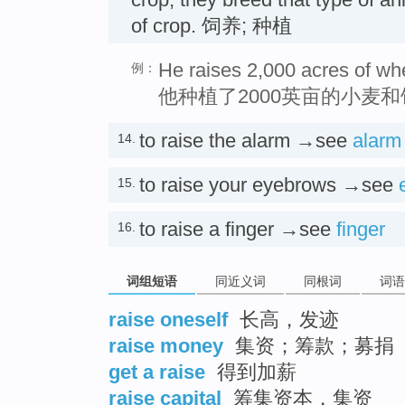
of crop. 饲养; 种植
He raises 2,000 acres of wh
例：
他种植了2000英亩的小麦
to raise the alarm →see
alarm
14.
to raise your eyebrows →see
15.
to raise a finger →see
finger
16.
词组短语
同近义词
同根词
词语
raise oneself
长高，发迹
raise money
集资；筹款；募捐
get a raise
得到加薪
raise capital
筹集资本，集资