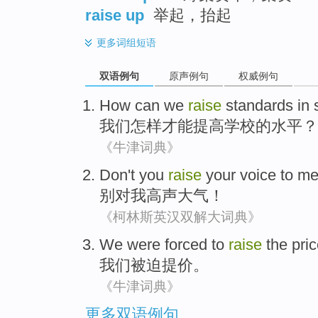
raise up
举起，抬起
更多
词组短语
双语例句
原声例句
权威例句
How
can
we
raise
standards
in
我们
怎样
才能
提高
学校
的
水平
？
《牛津词典》
Don't
you
raise
your voice
to
m
别
对
我
高声
大气！
《柯林斯英汉双解大词典》
We
were forced to
raise
the pri
我们
被迫
提价
。
《牛津词典》
更多双语例句