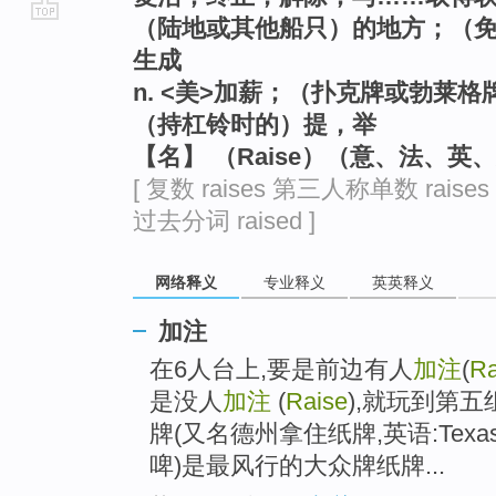
（陆地或其他船只）的地方；（
go
生成
top
n. <美>加薪；（扑克牌或勃莱
（持杠铃时的）提，举
【名】 （Raise）（意、法、
[ 复数 raises 第三人称单数 raises
过去分词 raised ]
网络释义
专业释义
英英释义
加注
在6人台上,要是前边有人
加注
(
Ra
是没人
加注
(
Raise
),就玩到第
牌(又名德州拿住纸牌,英语:Texas
啤)是最风行的大众牌纸牌...