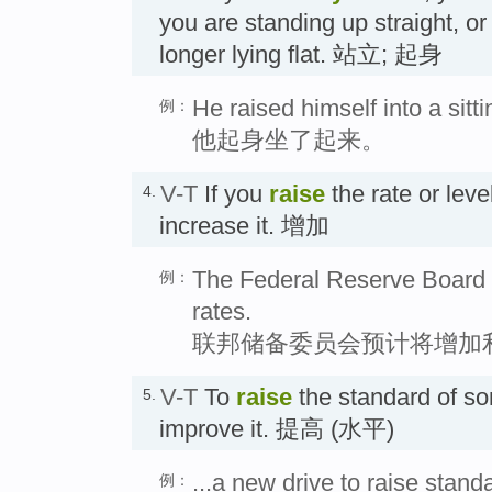
you are standing up straight, or
longer lying flat. 站立; 起身
He raised himself into a sitti
例：
他起身坐了起来。
V-T
If you
raise
the rate or leve
4.
increase it. 增加
The Federal Reserve Board i
例：
rates.
联邦储备委员会预计将增加
V-T
To
raise
the standard of s
5.
improve it. 提高 (水平)
...a new drive to raise stand
例：