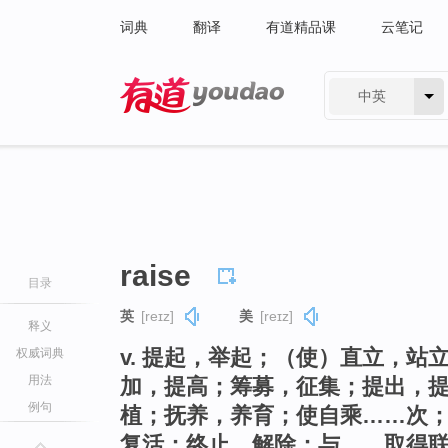
词典
翻译
有道精品课
云笔记
中英
有道 - 网易旗下搜索
raise
目录
英
[reɪz]
美
[reɪz]
释义
v. 提起，举起；（使）直立，
权威词典
用法
加，提高；筹募，征集；提出，
例句
植；抚养，养育；使自乘……次
复活；终止，解除；与……取得