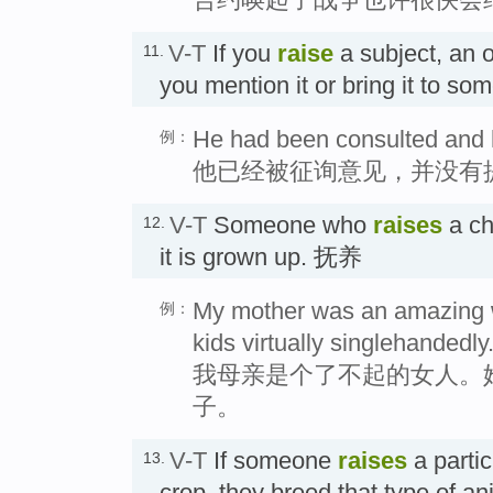
V-T
If you
raise
a subject, an o
11.
you mention it or bring it to s
He had been consulted and h
例：
他已经被征询意见，并没有
V-T
Someone who
raises
a chi
12.
it is grown up. 抚养
My mother was an amazing w
例：
kids virtually singlehandedly
我母亲是个了不起的女人。
子。
V-T
If someone
raises
a partic
13.
crop, they breed that type of an