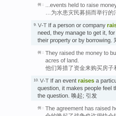
...events held to raise money
例：
…为水患灾民募捐而举行的
V-T
If a person or company
rai
9.
need, they manage to get it, fo
their property or by borrowin
They raised the money to b
例：
acres of land.
他们筹措了资金来购买房子和
V-T
If an event
raises
a partic
10.
question, it makes people feel 
the question. 唤起; 引发
The agreement has raised h
例：
合约唤起了战争也许很快会