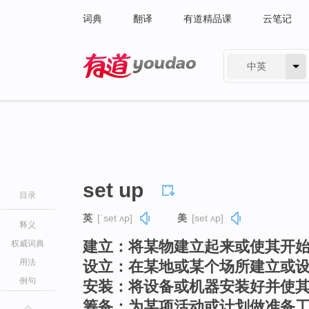
词典
翻译
有道精品课
云笔记
中英
有道 - 网易旗下搜索
set up
目录
英
[ˈset ʌp]
美
[set ʌp]
释义
建立：将某物建立起来或使其开
权威词典
用法
设立：在某地或某个场所建立或
例句
安装：将设备或机器安装好并使
筹备：为某项活动或计划做准备