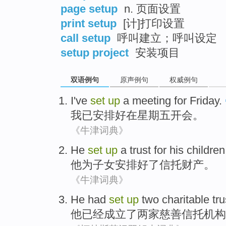
page setup
n. 页面设置
print setup
[计]打印设置
call setup
呼叫建立；呼叫设定
setup project
安装项目
双语例句
原声例句
权威例句
I
've
set
up
a meeting
for Friday
.
我
已
安排
好在
星期五
开会
。
《牛津词典》
He
set
up
a
trust
for
his
children
他
为
子女
安排
好了
信托财产
。
《牛津词典》
He
had
set
up
two
charitable
tru
他
已经
成立
了
两
家慈善
信托机构