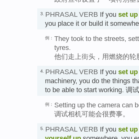
PHRASAL VERB
If you
set up
3.
you place it or build it some
They took to the streets, set
例：
tyres.
他们走上街头，用燃烧的轮
PHRASAL VERB
If you
set up
4.
machinery, you do the things tha
to be able to start workin
Setting up the camera can be
例：
调试相机可能会很费事。
PHRASAL VERB
If you
set up
5.
yourself
up
somewhere, you est