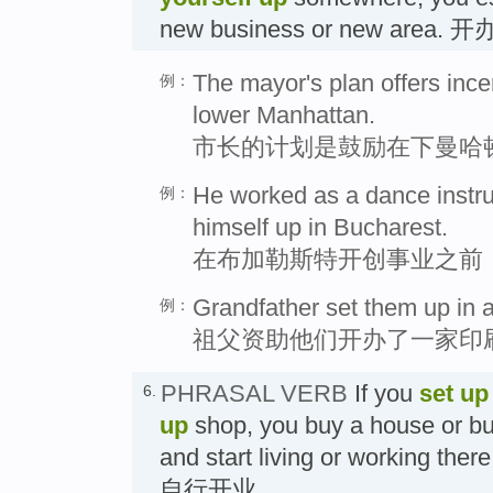
new business or new area.
The mayor's plan offers incen
例：
lower Manhattan.
市长的计划是鼓励在下曼哈
He worked as a dance instru
例：
himself up in Bucharest.
在布加勒斯特开创事业之前
Grandfather set them up in a
例：
祖父资助他们开办了一家印
PHRASAL VERB
If you
set up
6.
up
shop, you buy a house or bu
and start living or working
自行开业