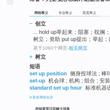
go
网络释义
专业释义
英英释义
top
创立
... hold up举起来；阻塞；耽
树立；资助 put up提出；举起；建
基于1060个网页
-
相关网页
树立
短语
set up position
侧身投球法 ; 棒
set-up
机会球 ; 机构 ; 组合 ; 安
standard set up hour
标准机器
更多
网络短语
柯林斯英汉双解大词典