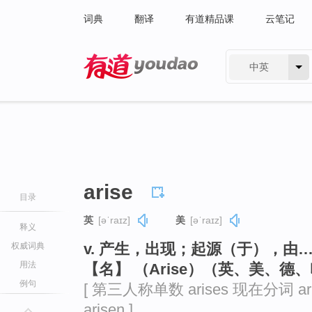
词典
翻译
有道精品课
云笔记
中英
有道 - 网易旗下搜索
arise
目录
英
[əˈraɪz]
美
[əˈraɪz]
释义
v. 产生，出现；起源（于），由
权威词典
用法
【名】 （Arise）（英、美、德
例句
[ 第三人称单数 arises 现在分词 ar
arisen ]