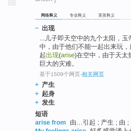
go
网络释义
专业释义
英英释义
top
出现
...儿子即天空中的九个太阳，玉帝
中，由于他们不能一起出来玩，
起
出现
(
arise
)在空中，由于天太热
巨大的灾难。
基于1509个网页
-
相关网页
产生
起身
发生
短语
arise from
由…引起 ; 产生 ; 由 
My feelings arise
好多感觉涌上心头