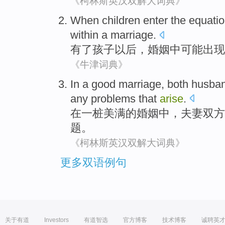
《柯林斯英汉双解大词典》
When
children
enter the equatio
within
a
marriage
.
有了
孩子
以后，
婚姻
中
可能
出现
《牛津词典》
In
a
good marriage
,
both
husban
any
problems
that
arise
.
在
一
桩
美满
的婚姻中，
夫妻
双方
题。
《柯林斯英汉双解大词典》
更多双语例句
关于有道
Investors
有道智选
官方博客
技术博客
诚聘英