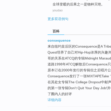
全球
变暖
的
后果
之一
是
物种灭绝
。
youdao
更多双语例句
百科
consequence
来自纽约皇后区的Consequence是A Tribe 
Quest培养了自己对Hip-Hop浓厚的兴趣并
哥的关系在ATCQ的专辑Midnight Marau
道路1998年ATCQ解散后Consequenc
原本订在2000年发行的专辑但之后唱片公司
Consequence发行了一张MIXTAPETake 
在其处女专辑The College Dropou
的第一张专辑Don't Quit Your Da
了圈内人的好评
详细内容