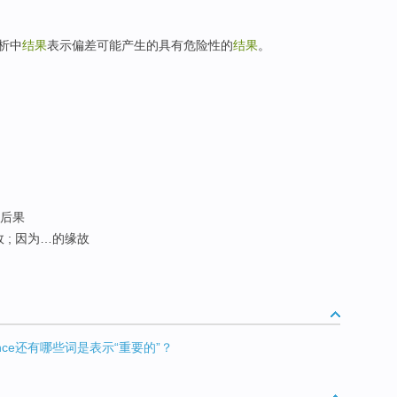
分析中
结果
表示偏差可能产生的具有危险性的
结果
。
; 后果
缘故 ; 因为…的缘故
sequence还有哪些词是表示“重要的”？