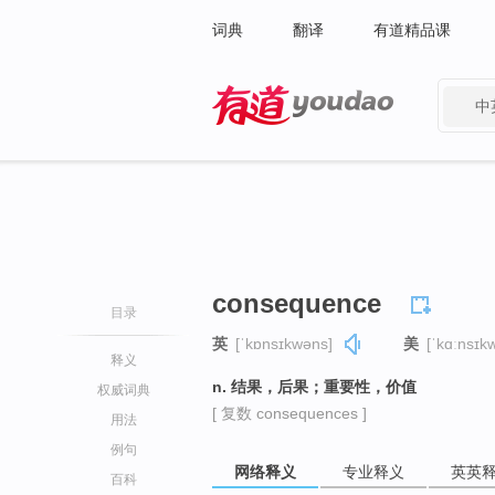
词典
翻译
有道精品课
中
有道 - 网易旗下搜索
consequence
目录
英
[ˈkɒnsɪkwəns]
美
[ˈkɑːnsɪk
释义
n. 结果，后果；重要性，价值
权威词典
[ 复数 consequences ]
用法
例句
网络释义
专业释义
英英
百科