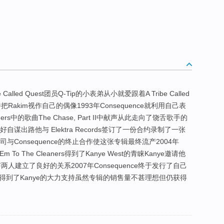
Called Quest团员Q-Tip的小表弟从小就爱跟着A Tribe Called
把Rakim视作自己的偶像1993年Consequence就利用自己表
ders中的歌曲The Chase, Part II中献声从此走向了饶舌歌手的
e只好自谋出路他与 Elektra Records签订了一份合约录制了一张
与Consequence的终止合作使这张专辑最终流产2004年
'Em To The Cleaners得到了Kanye West的青睐Kanye邀请他
t中献声两人建立了良好的关系2007年Consequence终于发行了自己
y Job!并得到了Kanye的大力支持虽然专辑的销售量不甚理想但仍获得