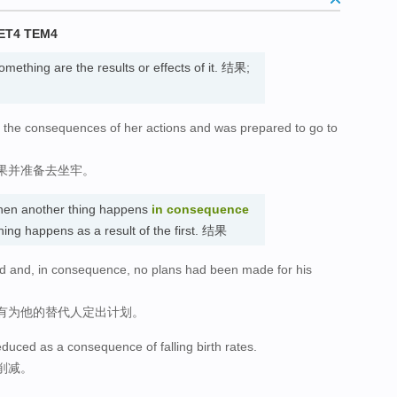
ET4 TEM4
mething are the results or effects of it. 结果;
 the consequences of her actions and was prepared to go to
果并准备去坐牢。
then another thing happens
in consequence
hing happens as a result of the first. 结果
ed and, in consequence, no plans had been made for his
有为他的替代人定出计划。
educed as a consequence of falling birth rates.
削减。