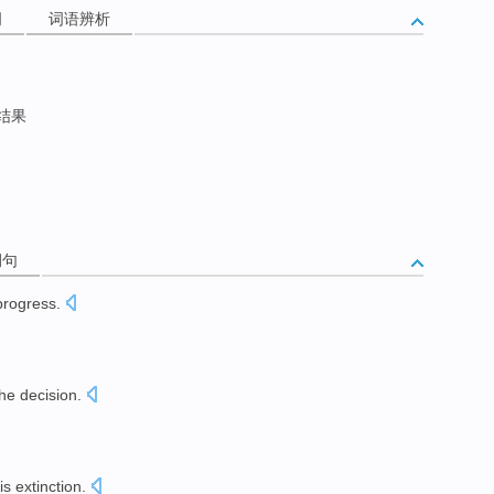
词
词语辨析
结果
例句
progress
.
the
decision
.
is
extinction
.