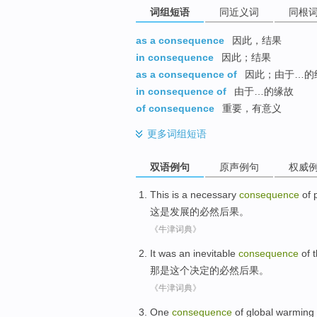
词组短语
同近义词
同根
as a consequence
因此，结果
in consequence
因此；结果
as a consequence of
因此；由于…的
in consequence of
由于…的缘故
of consequence
重要，有意义
更多
词组短语
双语例句
原声例句
权威
This
is
a
necessary
consequence
of
这
是
发展
的
必然
后果
。
《牛津词典》
It
was
an inevitable
consequence
of
那
是
这个
决定
的
必然
后果
。
《牛津词典》
One
consequence
of
global
warming