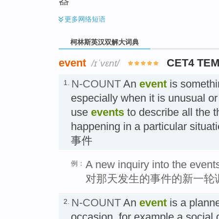
器
更多
网络短语
柯林斯英汉双解大词典
event
CET4 TEM
/ɪˈvɛnt/
N-COUNT
An
event
is somethi
1.
especially when it is unusual o
use
events
to describe all the t
happening in a particular s
事件
A new inquiry into the event
例：
对那天发生的事件的新一轮调
N-COUNT
An
event
is a plann
2.
occasion, for example a social 