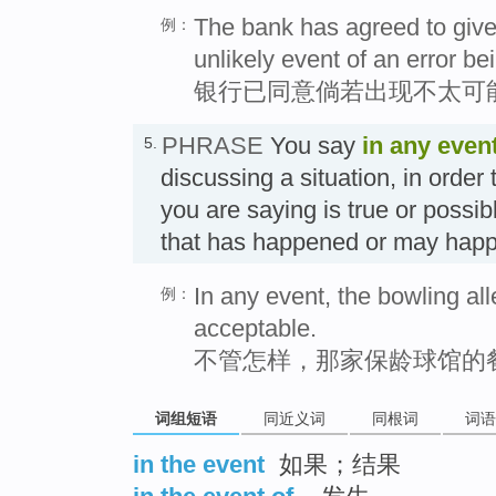
The bank has agreed to give
例：
unlikely event of an error b
银行已同意倘若出现不太可
PHRASE
You say
in any even
5.
discussing a situation, in order 
you are saying is true or possibl
that has happened or may h
In any event, the bowling al
例：
acceptable.
不管怎样，那家保龄球馆的
词组短语
同近义词
同根词
词语
in the event
如果；结果