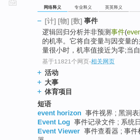
网络释义
专业释义
英英释义
go
top
事件
[计]
[物]
[数]
逻辑回归分析并非预测
事件
(
eve
的机率。它将自变量与因变量的
量很小时，机率值接近为零;当自变
基于11821个网页
-
相关网页
活动
大事
体育项目
短语
event horizon
事件视界 ; 黑洞表面
Event Log
事件记录文件 ; 系统日
Event Viewer
事件查看器 ; 事件