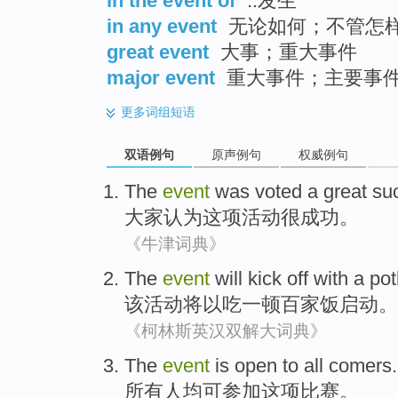
in the event of
..发生
in any event
无论如何；不管怎
great event
大事；重大事件
major event
重大事件；主要事
更多
词组短语
双语例句
原声例句
权威例句
The
event
was voted a great
su
大家认为这项
活动
很
成功。
《牛津词典》
The
event
will
kick off
with
a pot
该
活动
将
以
吃
一
顿百家饭启动。
《柯林斯英汉双解大词典》
The
event
is open to
all
comers
.
所有
人均可参加这项比赛
。