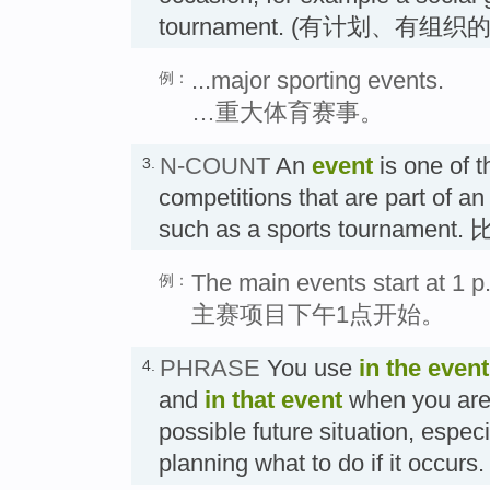
tournament. (有计划、有组织
...major sporting events.
例：
…重大体育赛事。
N-COUNT
An
event
is one of t
3.
competitions that are part of a
such as a sports tournamen
The main events start at 1 p
例：
主赛项目下午1点开始。
PHRASE
You use
in the event
4.
and
in that event
when you are 
possible future situation, espec
planning what to do if it oc