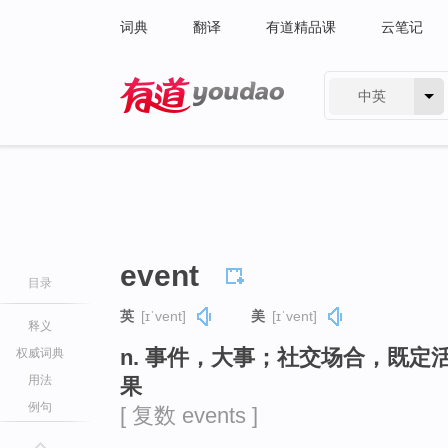
词典
翻译
有道精品课
云笔记
中英
有道 - 网易旗下搜索
event
目录
英
[ɪˈvent]
美
[ɪˈvent]
释义
n. 事件，大事；社交场合，既定
权威词典
用法
果
例句
[ 复数 events ]