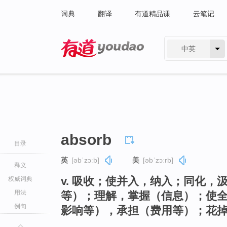
词典
翻译
有道精品课
云笔记
中英
有道 - 网易旗下搜索
absorb
目录
英
[əbˈzɔːb]
美
[əbˈzɔːrb]
释义
v. 吸收；使并入，纳入；同化
权威词典
用法
等）；理解，掌握（信息）；使
例句
影响等），承担（费用等）；花