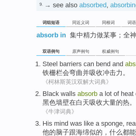
→ see also
absorbed
,
absorbin
9.
词组短语
同近义词
同根词
词语
absorb in
集中精力做某事；全
双语例句
原声例句
权威例句
Steel barriers
can
bend
and
abs
铁栅栏
会
弯曲
并
吸收
冲击力
。
《柯林斯英汉双解大词典》
Black
walls
absorb
a lot
of
heat
黑色
墙壁
在
白天
吸收
大量
的
热
。
《牛津词典》
His
mind was
like
a
sponge
, re
他
的
脑子
跟
海绵似的
，
什么都
能