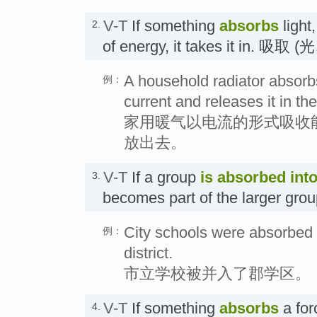
V-T
If something
absorbs
light
2.
of energy, it takes it in. 
A household radiator absorbs
例：
current and releases it in the
家用暖气以电流的形式吸收
放出去。
V-T
If a group
is absorbed
int
3.
becomes part of the larger g
City schools were absorbed 
例：
district.
市立学校被并入了郡学区。
V-T
If something
absorbs
a for
4.