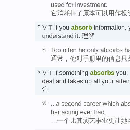
used for investment.
它消耗掉了原本可以用作投
V-T
If you
absorb
information, 
7.
understand it. 理解
Too often he only absorbs ha
例：
通常，他对手册里的信息只
V-T
If something
absorbs
you, 
8.
deal and takes up all your att
注
...a second career which ab
例：
her acting ever had.
…一个比其演艺事业更让她