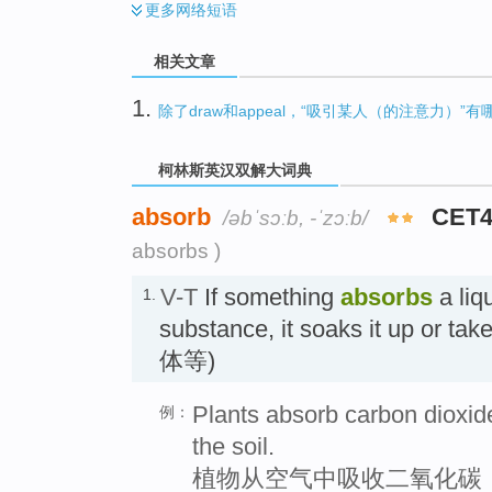
更多
网络短语
相关文章
1.
除了draw和appeal，“吸引某人（的注意力）”
柯林斯英汉双解大词典
absorb
CET4
/əbˈsɔːb, -ˈzɔːb/
absorbs )
V-T
If something
absorbs
a liq
1.
substance, it soaks it up or 
体等)
Plants absorb carbon dioxide
例：
the soil.
植物从空气中吸收二氧化碳