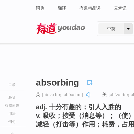
词典
翻译
有道精品课
云笔记
中英
有道 - 网易旗下搜索
absorbing
目录
英
[əbˈzɔːbɪŋ; əbˈsɔːbɪŋ]
美
[əbˈzɔːrbɪŋˌə
释义
adj. 十分有趣的；引人入胜的
权威词典
用法
v. 吸收；接受（消息等）；（
例句
减轻（打击等）作用；耗费，占用；