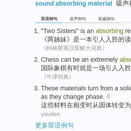
sound absorbing material
吸声
双语例句
原声例句
权威例句
"
Two
Sisters
"
is
an
absorbing
r
《
两
姊妹
》
是
一本
引人入胜
的
读
《柯林斯英汉双解大词典》
Chess
can
be
an
extremely
abs
国际象棋
有时
就是
一场
引人
入胜
《牛津词典》
These
materials
turn
from
a soli
as they
change
phase.
这些
材料
在
相变时
从
固体
转变
为
youdao
更多双语例句