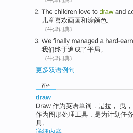
《牛津词典》
The children
love
to
draw
and
c
儿童
喜欢
画画
和
涂颜色
。
《牛津词典》
We
finally managed
a hard-ear
我们
终于
追
成了
平局。
《牛津词典》
更多双语例句
百科
draw
Draw 作为英语单词，是拉， 曳，
作为图形处理工具，是为计划任
具。
详细内容