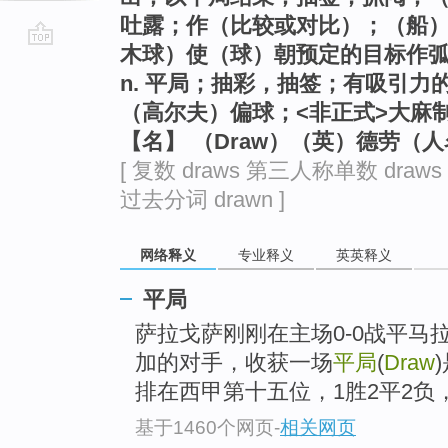
吐露；作（比较或对比）；（船
木球）使（球）朝预定的目标作
go
n. 平局；抽彩，抽签；有吸引
top
（高尔夫）偏球；<非正式>大麻
【名】 （Draw）（英）德劳（
[ 复数 draws 第三人称单数 draws
过去分词 drawn ]
网络释义
专业释义
英英释义
平局
萨拉戈萨刚刚在主场0-0战平马拉加
加的对手，收获一场
平局
(
Draw
排在西甲第十五位，1胜2平2
基于1460个网页
-
相关网页