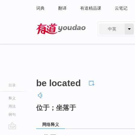
词典
翻译
有道精品课
云笔记
中英
有道 - 网易旗下搜索
be located
目录
释义
位于；坐落于
用法
例句
网络释义
go