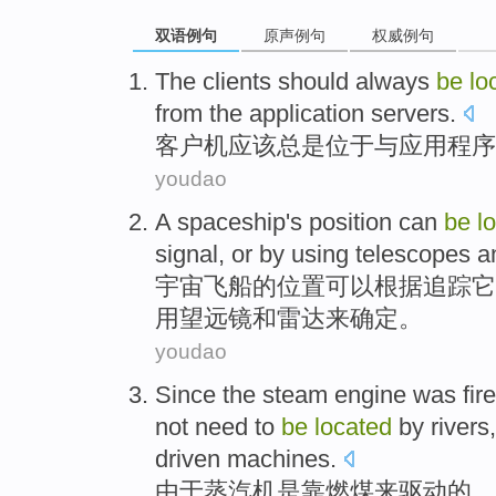
双语例句
原声例句
权威例句
The clients
should
always
be
lo
from
the
application
servers
.
客户机
应该
总是
位于
与
应用程序
youdao
A spaceship
's
position
can
be
l
signal
,
or
by using
telescopes
a
宇宙
飞船
的
位置
可以
根据
追踪
它
用
望远镜
和
雷达来确定。
youdao
Since the
steam engine
was
fir
not
need
to
be
located
by
rivers
driven
machines
.
由于
蒸汽机
是
靠
燃煤来驱动的，