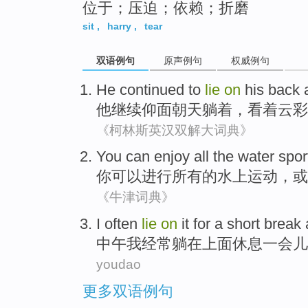
位于；压迫；依赖；折磨
sit
,
harry
,
tear
双语例句
原声例句
权威例句
He
continued to
lie
on
his back
他
继续
仰面
朝天躺着
，
看着
云彩
《柯林斯英汉双解大词典》
You
can
enjoy
all
the
water
spor
你
可以
进行
所有
的
水上
运动
，
或
《牛津词典》
I
often
lie
on
it for a short break
中
午我经常躺在上面休息一会儿
youdao
更多双语例句