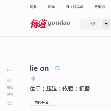
词典
翻译
有道精品课
云笔记
中英
有道 - 网易旗下搜索
lie on
目录
释义
位于；压迫；依赖；折磨
用法
例句
网络释义
go