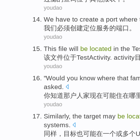
youdao
We
have to
create
a
port
where
我们
必须
创建
定位
服务
的
端口
。
youdao
This
file
will
be
located
in
the Tes
该
文件
位于
TestActivity
.
activit
youdao
"Would
you
know where
that
fam
asked.
你
知道
那
户人家
现在
可能
住在哪
youdao
Similarly
, the
target
may
be
loca
systems
.
同样
，
目标
也
可能
在
一个
或
多个
U