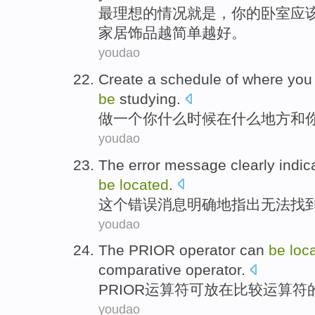
最
理想
的
情况就是，
你
的
卧室
应
家居饰品越简单越好。
youdao
Create
a
schedule
of
where
you
be
studying
.
做
一个
你
什么
时候在什么
地方
和
youdao
The
error
message
clearly
indic
be
located
.
这个
错误
消息
明确地
指出
无法
找
youdao
The PRIOR
operator
can
be
loc
comparative
operator
.
PRIOR
运算
符
可
放在
比较
运算符
youdao