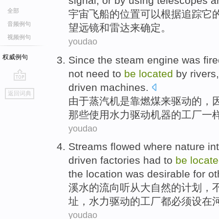
signal
,
or
by using
telescopes
a
全部
宇宙
飞船
的
位置
可以
根据
追踪
它
音频例句
望远镜
和
雷达来确定。
视频例句
youdao
权威例句
Since the
steam engine
was
fir
not
need
to
be
located
by
rivers
driven
machines
.
go
返回词典
top
由于
蒸汽机
是
靠
燃煤来驱动的，
那些
使用
水力
驱动
机器
的工厂一
youdao
Streams
flowed where
nature
in
driven
factories
had
to
be
locat
the
location was desirable
for
ot
溪水
的
流向
听从
大自然
的计划，
址
，
水力
驱动的
工厂
都
必须
设在
youdao