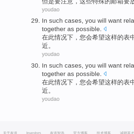
但是
要注意
，
这些
特殊
的
邮箱
要
youdao
In
such
cases
,
you
will
want
rel
together as
possible
.
在
此
情况下
，
您
会
希望
这样的表
近
。
youdao
In
such
cases
,
you
will
want
rel
together as
possible
.
在
此
情况下
，
您
会
希望
这样的表
近
。
youdao
关于有道
Investors
有道智选
官方博客
技术博客
诚聘英