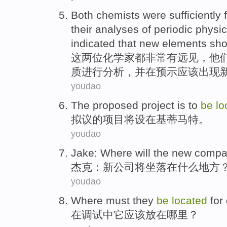
Both
chemists
were
sufficiently
their
analyses
of
periodic
physic
indicated that
new
elements
sh
这两
位化学家
都
非常
有远见，
他
质
进行
分析
，并在
预示
应该出现
youdao
The
proposed
project
is to
be
lo
拟议的
项目
将
设在
基蒂
马特
。
youdao
Jake
:
Where
will the
new
compa
杰克
：
新
公司
将坐落在什么
地方
youdao
Where must
they
be
located
for
在
调试
中
它
应该
放在
哪里？