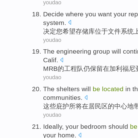
youdao
Decide
where
you
want
your rep
system
.
决定
您
希望
存储
库
位于
文件系统
youdao
The
engineering group will
cont
Calif.
MRB
的
工程队
仍
保留
在
加利福尼
youdao
The shelters
will
be
located
in
th
communities.
这些
庇护所
将
在
居民区
的
中心地
youdao
Ideally
,
your
bedroom
should
be
your
home.