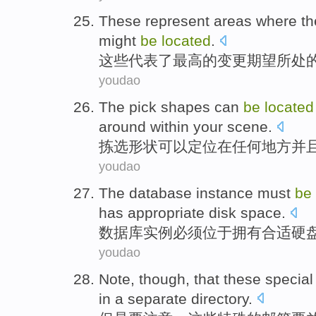
These
represent
areas
where
th
might
be
located
.
这些
代表
了
最高
的
变更
期望
所
处
youdao
The pick
shapes
can
be
located
around
within
your
scene
.
拣选
形状
可以
定位
在任何地方
并
youdao
The
database
instance
must
be
has
appropriate
disk
space
.
数据库
实例
必须
位于
拥有
合适
硬
youdao
Note
,
though
, that
these
special
in
a
separate
directory
.