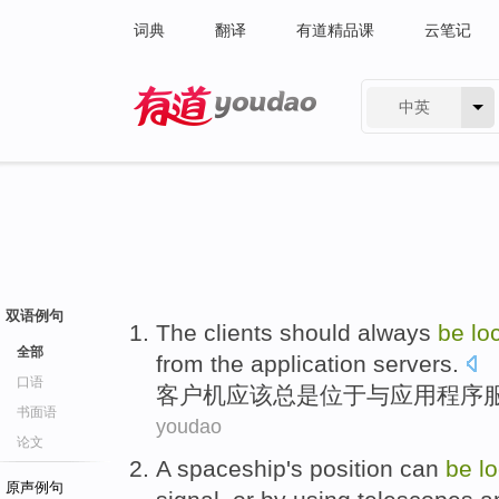
词典
翻译
有道精品课
云笔记
中英
有道 - 网易旗下搜索
双语例句
The clients
should
always
be
lo
全部
from
the
application
servers
.
口语
客户机
应该
总是
位于
与
应用程序
书面语
youdao
论文
A spaceship
's
position
can
be
l
原声例句