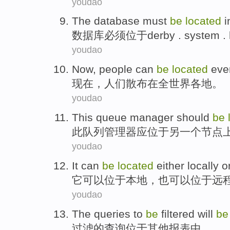
youdao
The database
must
be
located
i
数据库
必须
位于
derby . system 
youdao
Now
,
people
can
be
located
eve
现在
，
人们
散布在
全世界
各地。
youdao
This
queue
manager
should
be
此
队列
管理器
应
位于
另一个
节点
youdao
It
can
be
located
either
locally o
它
可以
位于
本地，
也可以
位于
远
youdao
The
queries
to
be
filtered
will
b
过滤
的
查询
位于
其他
报表
中。