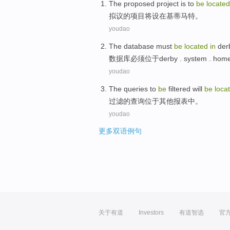
The
proposed
project
is to
be
locate
拟议的
项目
将
设在
基蒂
马特
。
youdao
The database
must
be
located
in
der
数据库
必须
位于
derby . system . hom
youdao
The
queries
to
be
filtered
will
be
loca
过滤
的
查询
位于
其他
报表
中。
youdao
更多双语例句
关于有道
Investors
有道智选
官