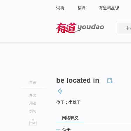
词典
翻译
有道精品课
中
有道 - 网易旗下搜索
be located in
目录
释义
位于；坐落于
用法
例句
网络释义
go
位于