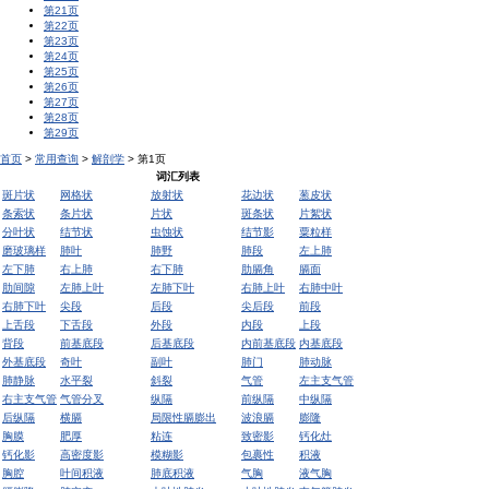
第21页
第22页
第23页
第24页
第25页
第26页
第27页
第28页
第29页
首页
>
常用查询
>
解剖学
> 第1页
词汇列表
斑片状
网格状
放射状
花边状
葱皮状
条索状
条片状
片状
斑条状
片絮状
分叶状
结节状
虫蚀状
结节影
粟粒样
磨玻璃样
肺叶
肺野
肺段
左上肺
左下肺
右上肺
右下肺
肋膈角
膈面
肋间隙
左肺上叶
左肺下叶
右肺上叶
右肺中叶
右肺下叶
尖段
后段
尖后段
前段
上舌段
下舌段
外段
内段
上段
背段
前基底段
后基底段
内前基底段
内基底段
外基底段
奇叶
副叶
肺门
肺动脉
肺静脉
水平裂
斜裂
气管
左主支气管
右主支气管
气管分叉
纵隔
前纵隔
中纵隔
后纵隔
横膈
局限性膈膨出
波浪膈
膨隆
胸膜
肥厚
粘连
致密影
钙化灶
钙化影
高密度影
模糊影
包裹性
积液
胸腔
叶间积液
肺底积液
气胸
液气胸