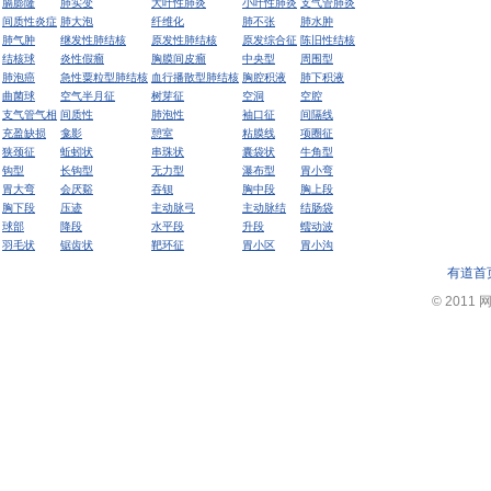
膈膨隆
肺实变
大叶性肺炎
小叶性肺炎
支气管肺炎
间质性炎症
肺大泡
纤维化
肺不张
肺水肿
肺气肿
继发性肺结核
原发性肺结核
原发综合征
陈旧性结核
结核球
炎性假瘤
胸膜间皮瘤
中央型
周围型
肺泡癌
急性粟粒型肺结核
血行播散型肺结核
胸腔积液
肺下积液
曲菌球
空气半月征
树芽征
空洞
空腔
支气管气相
间质性
肺泡性
袖口征
间隔线
充盈缺损
龛影
憩室
粘膜线
项圈征
狭颈征
蚯蚓状
串珠状
囊袋状
牛角型
钩型
长钩型
无力型
瀑布型
胃小弯
胃大弯
会厌谿
吞钡
胸中段
胸上段
胸下段
压迹
主动脉弓
主动脉结
结肠袋
球部
降段
水平段
升段
蠕动波
羽毛状
锯齿状
靶环征
胃小区
胃小沟
有道首
© 2011