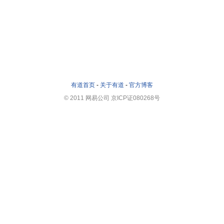
有道首页
-
关于有道
-
官方博客
© 2011 网易公司 京ICP证080268号