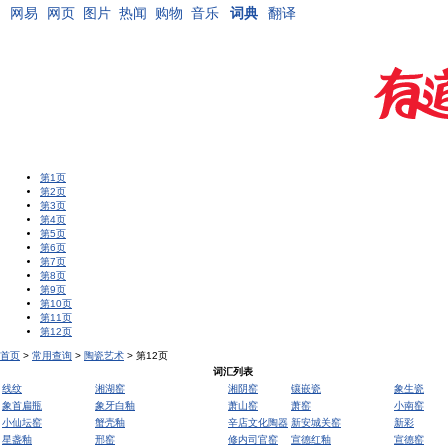
网易
网页
图片
热闻
购物
音乐
词典
翻译
第1页
第2页
第3页
第4页
第5页
第6页
第7页
第8页
第9页
第10页
第11页
第12页
首页
>
常用查询
>
陶瓷艺术
> 第12页
词汇列表
线纹
湘湖窑
湘阴窑
镶嵌瓷
象生瓷
象首扁瓶
象牙白釉
萧山窑
萧窑
小南窑
小仙坛窑
蟹壳釉
辛店文化陶器
新安城关窑
新彩
星盏釉
邢窑
修内司官窑
宣德红釉
宣德窑