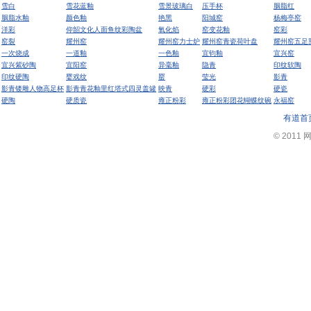
雪白
雪花蓝釉
雪景玻璃白
压手杯
胭脂红
胭脂水釉
颜色釉
艳黑
阳城窑
杨梅亭窑
洋彩
仰韶文化人面鱼纹彩陶盆
氧化焰
窑变花釉
窑彩
窑裂
耀州窑
耀州窑力士炉
耀州窑青瓷荷叶盘
耀州窑五足
一次烧成
一道釉
一色釉
宜钧釉
宜兴窑
宜兴紫砂陶
宜阳窑
异毫釉
隐青
印纹软陶
印纹硬陶
婴戏纹
罂
莹光
影青
影青镂雕人物高足杯
影青青花釉里红塔式四灵盖罐
映青
硬彩
硬瓷
硬陶
硬质瓷
雍正粉彩
雍正粉彩团花蝴蝶纹碗
永福窑
有道首
© 2011